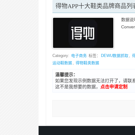
得物APP十大鞋类品牌商品列表数
数据说明
Conve
Category:
电子商务
标签：
DEWU数据抓取
,
运动鞋数据
,
得物鞋类数据
温馨提示：
如果您发现示例数据无法打开了，请联系在线客
这不是我想要的数据，
点击申请定制
Post navigation