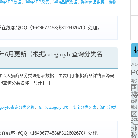
得物APP数据
,
得物APP采集
,
得物品牌数据
,
得物商品数据
,
得物
服QQ（1649677458或312602670）处理。
6月更新（根据categoryId查询分类名
2
P
淘宝/天猫商品分类映射表数据，主要用于根据商品详情页源码
娱乐
ryId查询分类名称，共计 […]
数据
数
egoryId查询分类名称
,
淘宝categoryid表
,
淘宝分类列表
,
淘宝分类
区
地
服QQ（1649677458或312602670）处理。
数