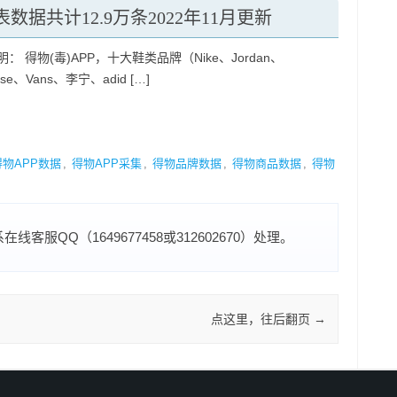
据共计12.9万条2022年11月更新
： 得物(毒)APP，十大鞋类品牌（Nike、Jordan、
rse、Vans、李宁、adid […]
得物APP数据
,
得物APP采集
,
得物品牌数据
,
得物商品数据
,
得物
服QQ（1649677458或312602670）处理。
点这里，往后翻页
→