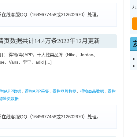
九
服QQ（1649677458或312602670）处理。
数据共计14.4万条2022年12月更新
： 得物(毒)APP，十大鞋类品牌（Nike、Jordan、
rse、Vans、李宁、adid […]
得物APP数据
,
得物APP采集
,
得物品牌数据
,
得物商品数据
,
得物
物鞋类数据
服QQ（1649677458或312602670）处理。