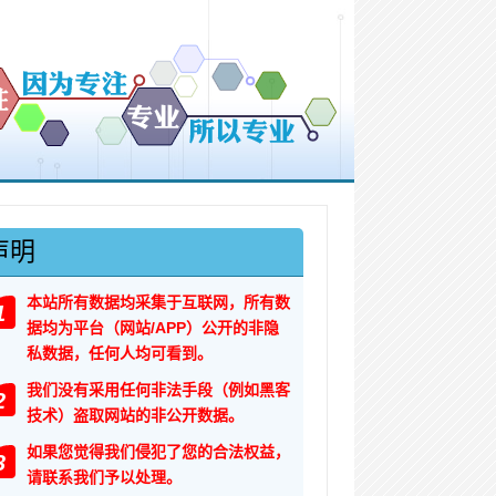
声明
本站所有数据均采集于互联网，所有数
1
据均为平台（网站/APP）公开的非隐
私数据，任何人均可看到。
我们没有采用任何非法手段（例如黑客
2
技术）盗取网站的非公开数据。
如果您觉得我们侵犯了您的合法权益，
3
请联系我们予以处理。