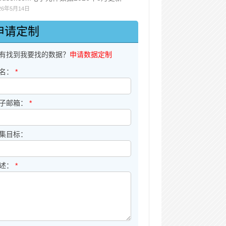
26年5月14日
申请定制
有找到我要找的数据？
申请数据定制
名：
*
子邮箱：
*
集目标：
述：
*