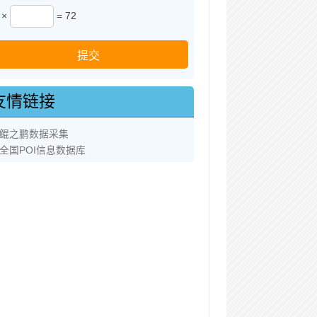
 ×
= 72
友情链接
鲲之鹏数据采集
全国POI信息数据库