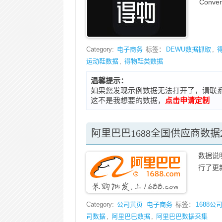
Conve
Category:
电子商务
标签：
DEWU数据抓取
,
运动鞋数据
,
得物鞋类数据
温馨提示：
如果您发现示例数据无法打开了，请联系在线客
这不是我想要的数据，
点击申请定制
阿里巴巴1688全国供应商数据2
数据说明
行了更
Category:
公司黄页
电子商务
标签：
1688公
司数据
,
阿里巴巴数据
,
阿里巴巴数据采集