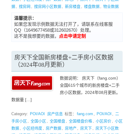
据
,
搜房网
,
搜房网小区数据
,
新房楼盘
,
楼盘数据
,
物业数据
温馨提示：
如果您发现示例数据无法打开了，请联系在线客服
QQ（1649677458或312602670）处理。
这不是我想要的数据，
点击申请定制
房天下全国新房楼盘+二手房小区数据
（2024年08月更新）
数据说明： 房天下（fang.com）
全国615个城市的新房楼盘+二手
房小区数据，2024年08月更新。
数据量 […]
Category:
POI/AOI
房产信息
标签：
fang.com
,
POI/AOI
,
二
手房小区
,
全国小区
,
全国楼盘
,
全国楼盘价格
,
小区房价
,
小区
数据
,
小区经纬度
,
房产数据
,
房地产
,
房天下
,
房天下小区数