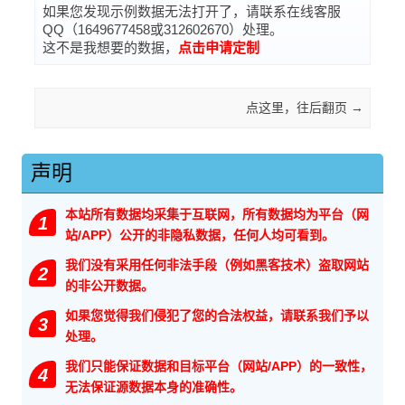
如果您发现示例数据无法打开了，请联系在线客服
QQ（1649677458或312602670）处理。
这不是我想要的数据，
点击申请定制
Post navigation
点这里，往后翻页
→
声明
本站所有数据均采集于互联网，所有数据均为平台（网
1
站/APP）公开的非隐私数据，任何人均可看到。
我们没有采用任何非法手段（例如黑客技术）盗取网站
2
的非公开数据。
如果您觉得我们侵犯了您的合法权益，请联系我们予以
3
处理。
我们只能保证数据和目标平台（网站/APP）的一致性，
4
无法保证源数据本身的准确性。