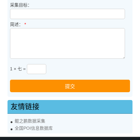
采集目标：
简述：
*
1 × 七 =
友情链接
鲲之鹏数据采集
全国POI信息数据库