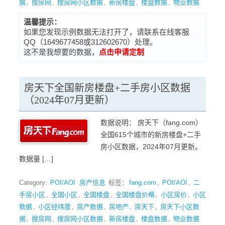
据
,
搜房网
,
搜房网小区数据
,
新房楼盘
,
楼盘数据
,
物业数据
温馨提示：
如果您发现示例数据无法打开了，请联系在线客服
QQ（1649677458或312602670）处理。
这不是我想要的数据，
点击申请定制
房天下全国新房楼盘+二手房小区数据
（2024年07月更新）
数据说明： 房天下（fang.com）
全国615个城市的新房楼盘+二手
房小区数据，2024年07月更新。
数据量 […]
Category:
POI/AOI
房产信息
标签：
fang.com
,
POI/AOI
,
二
手房小区
,
全国小区
,
全国楼盘
,
全国楼盘价格
,
小区房价
,
小区
数据
,
小区经纬度
,
房产数据
,
房地产
,
房天下
,
房天下小区数
据
,
搜房网
,
搜房网小区数据
,
新房楼盘
,
楼盘数据
,
物业数据