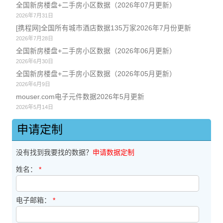
全国新房楼盘+二手房小区数据（2026年07月更新）
2026年7月31日
[携程网]全国所有城市酒店数据135万家2026年7月份更新
2026年7月28日
全国新房楼盘+二手房小区数据（2026年06月更新）
2026年6月30日
全国新房楼盘+二手房小区数据（2026年05月更新）
2026年6月9日
mouser.com电子元件数据2026年5月更新
2026年5月14日
申请定制
没有找到我要找的数据？
申请数据定制
姓名：
*
电子邮箱：
*