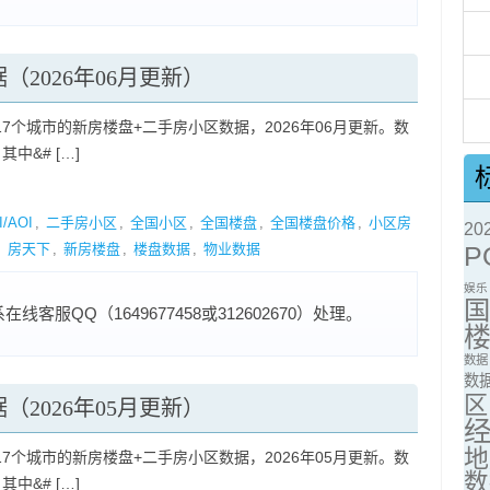
2026年06月更新）
17个城市的新房楼盘+二手房小区数据，2026年06月更新。数
其中&# […]
I/AOI
,
二手房小区
,
全国小区
,
全国楼盘
,
全国楼盘价格
,
小区房
2
,
房天下
,
新房楼盘
,
楼盘数据
,
物业数据
P
娱乐
服QQ（1649677458或312602670）处理。
数据
数
区
2026年05月更新）
地
17个城市的新房楼盘+二手房小区数据，2026年05月更新。数
数
其中&# […]