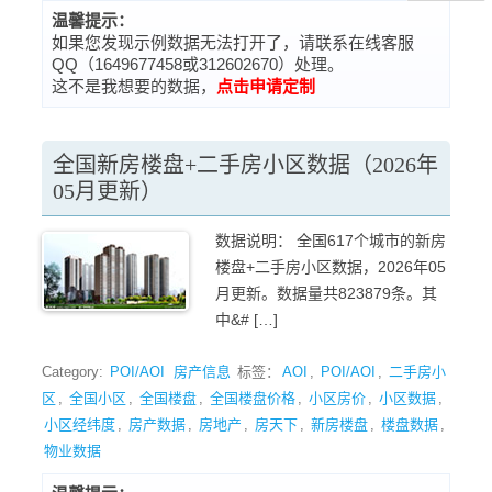
温馨提示：
如果您发现示例数据无法打开了，请联系在线客服
QQ（1649677458或312602670）处理。
这不是我想要的数据，
点击申请定制
全国新房楼盘+二手房小区数据（2026年
05月更新）
数据说明： 全国617个城市的新房
楼盘+二手房小区数据，2026年05
月更新。数据量共823879条。其
中&# […]
Category:
POI/AOI
房产信息
标签：
AOI
,
POI/AOI
,
二手房小
区
,
全国小区
,
全国楼盘
,
全国楼盘价格
,
小区房价
,
小区数据
,
小区经纬度
,
房产数据
,
房地产
,
房天下
,
新房楼盘
,
楼盘数据
,
物业数据