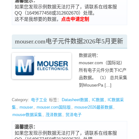
温馨提示：
如果您发现示例数据无法打开了，请联系在线客服
QQ（1649677458或312602670）处理。
这不是我想要的数据，
点击申请定制
mouser.com电子元件数据2026年5月更新
数据说明：
mouser.com（国际站）
所有电子元件分类下IC产
品数据。 （1） 总共采集
到MouserPa […]
Category:
电子工业
标签：
Datasheet数据
,
IC数据
,
IC数据采
集
,
mouser
,
mouser.com国际版
,
mouser2026最新数据
,
mouser数据采集
,
茂泽数据
,
贸泽电子
温馨提示：
如果您发现示例数据无法打开了，请联系在线客服