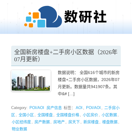
Skip to content
全国新房楼盘+二手房小区数据（2026年
07月更新）
数据说明： 全国616个城市的新房
楼盘+二手房小区数据，2026年07
月更新。数据量共941907条。其
中&# […]
Category:
POI/AOI
房产信息
标签：
AOI
,
POI/AOI
,
二手房小
区
,
全国小区
,
全国楼盘
,
全国楼盘价格
,
小区房价
,
小区数据
,
小区经纬度
,
房产数据
,
房地产
,
房天下
,
新房楼盘
,
楼盘数据
,
物业数据