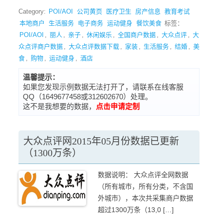
Category:
POI/AOI
公司黄页
医疗卫生
房产信息
教育考试
本地商户
生活服务
电子商务
运动健身
餐饮美食
标签：
POI/AOI
,
丽人
,
亲子
,
休闲娱乐
,
全国商户数据
,
大众点评
,
大
众点评商户数据
,
大众点评数据下载
,
家装
,
生活服务
,
结婚
,
美
食
,
购物
,
运动健身
,
酒店
温馨提示：
如果您发现示例数据无法打开了，请联系在线客服
QQ（1649677458或312602670）处理。
这不是我想要的数据，
点击申请定制
大众点评网2015年05月份数据已更新
（1300万条）
数据说明： 大众点评全网数据
（所有城市，所有分类，不含国
外城市），本次共采集商户数据
超过1300万条（13,0 […]