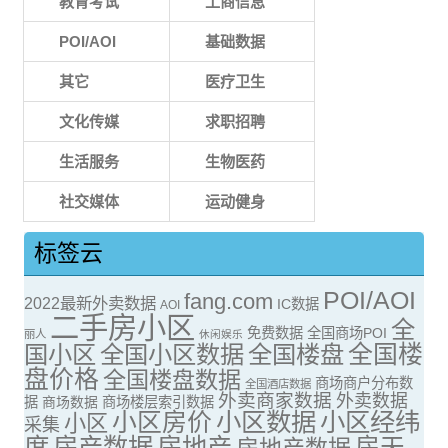
教育考试
工商信息
POI/AOI
基础数据
其它
医疗卫生
文化传媒
求职招聘
生活服务
生物医药
社交媒体
运动健身
标签云
POI/AOI
fang.com
2022最新外卖数据
IC数据
AOI
二手房小区
全
免费数据
全国商场POI
丽人
休闲娱乐
全国楼
国小区
全国小区数据
全国楼盘
盘价格
全国楼盘数据
商场商户分布数
全国酒店数据
外卖商家数据
外卖数据
据
商场数据
商场楼层索引数据
小区房价
小区数据
小区经纬
小区
采集
度
房产数据
房地产
房天
房地产数据