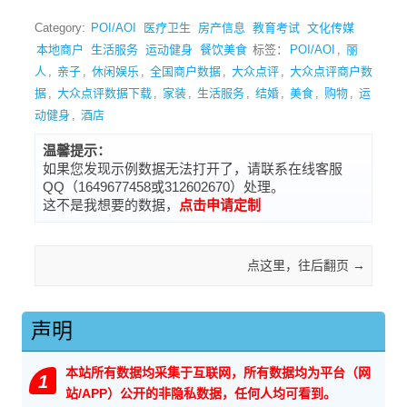
Category:
POI/AOI
医疗卫生
房产信息
教育考试
文化传媒
本地商户
生活服务
运动健身
餐饮美食
标签：
POI/AOI
,
丽
人
,
亲子
,
休闲娱乐
,
全国商户数据
,
大众点评
,
大众点评商户数
据
,
大众点评数据下载
,
家装
,
生活服务
,
结婚
,
美食
,
购物
,
运
动健身
,
酒店
温馨提示：
如果您发现示例数据无法打开了，请联系在线客服
QQ（1649677458或312602670）处理。
这不是我想要的数据，
点击申请定制
Post navigation
点这里，往后翻页
→
声明
本站所有数据均采集于互联网，所有数据均为平台（网
1
站/APP）公开的非隐私数据，任何人均可看到。