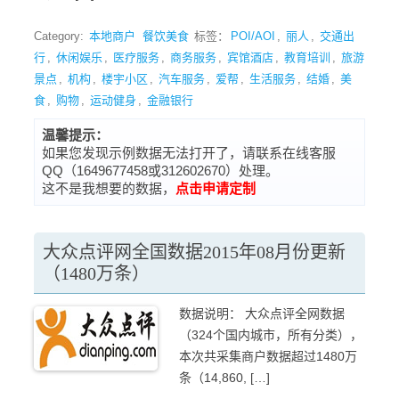
Category:
本地商户
餐饮美食
标签：
POI/AOI
,
丽人
,
交通出
行
,
休闲娱乐
,
医疗服务
,
商务服务
,
宾馆酒店
,
教育培训
,
旅游
景点
,
机构
,
楼宇小区
,
汽车服务
,
爱帮
,
生活服务
,
结婚
,
美
食
,
购物
,
运动健身
,
金融银行
温馨提示：
如果您发现示例数据无法打开了，请联系在线客服
QQ（1649677458或312602670）处理。
这不是我想要的数据，
点击申请定制
大众点评网全国数据2015年08月份更新
（1480万条）
数据说明： 大众点评全网数据
（324个国内城市，所有分类），
本次共采集商户数据超过1480万
条（14,860, […]