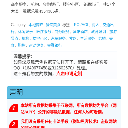
商务服务、机构、金融银行、楼宇小区、交通出行，共17个
大类，数据总数4354385条。
Category:
本地商户
餐饮美食
标签：
POI/AOI
,
丽人
,
交通出
行
,
休闲娱乐
,
医疗服务
,
商务服务
,
宾馆酒店
,
教育培训
,
旅游
景点
,
机构
,
楼宇小区
,
汽车服务
,
爱帮
,
生活服务
,
结婚
,
美
食
,
购物
,
运动健身
,
金融银行
温馨提示：
如果您发现示例数据无法打开了，请联系在线客服
QQ（1649677458或312602670）处理。
这不是我想要的数据，
点击申请定制
声明
本站所有数据均采集于互联网，所有数据均为平台（网
1
站/APP）公开的非隐私数据，任何人均可看到。
我们没有采用任何非法手段（例如黑客技术）盗取网站
2