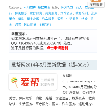
Category:
本地商户
餐饮美食
标签：
POI/AOI
,
丽人
,
交通出
行
,
休闲娱乐
,
医疗服务
,
商务服务
,
宾馆酒店
,
教育培训
,
旅游
景点
,
机构
,
楼宇小区
,
汽车服务
,
爱帮
,
生活服务
,
结婚
,
美
食
,
购物
,
运动健身
,
金融银行
温馨提示：
如果您发现示例数据无法打开了，请联系在线客服
QQ（1649677458或312602670）处理。
这不是我想要的数据，
点击申请定制
爱帮网2014年5月更新数据（超430万）
爱帮网
(http://www.aibang.co
m/)2014年5月更新的分
类汇总数据，类别包括
美食、休闲娱乐、购物、结婚、宾馆酒店、旅游景点、教育
培训、生活服务、医疗服务、丽人、汽车服务、运动健身、