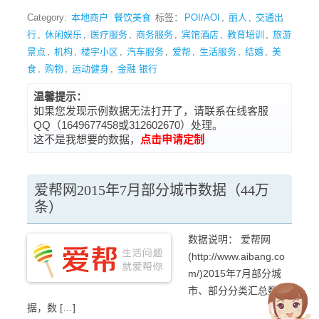
Category:
本地商户
餐饮美食
标签：
POI/AOI
,
丽人
,
交通出
行
,
休闲娱乐
,
医疗服务
,
商务服务
,
宾馆酒店
,
教育培训
,
旅游
景点
,
机构
,
楼宇小区
,
汽车服务
,
爱帮
,
生活服务
,
结婚
,
美
食
,
购物
,
运动健身
,
金融 银行
温馨提示：
如果您发现示例数据无法打开了，请联系在线客服
QQ（1649677458或312602670）处理。
这不是我想要的数据，
点击申请定制
爱帮网2015年7月部分城市数据（44万
条）
数据说明： 爱帮网
(http://www.aibang.co
m/)2015年7月部分城
市、部分分类汇总数
据，数 […]