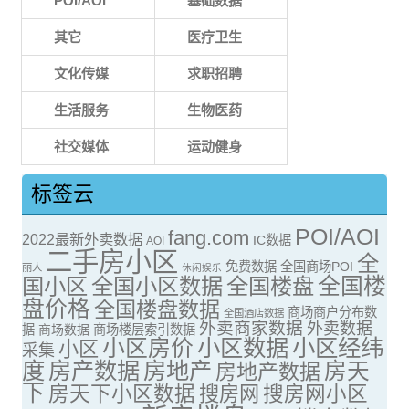
POI/AOI
基础数据
其它
医疗卫生
文化传媒
求职招聘
生活服务
生物医药
社交媒体
运动健身
标签云
POI/AOI
fang.com
2022最新外卖数据
IC数据
AOI
二手房小区
全
免费数据
全国商场POI
丽人
休闲娱乐
全国楼
国小区
全国小区数据
全国楼盘
盘价格
全国楼盘数据
商场商户分布数
全国酒店数据
外卖商家数据
外卖数据
据
商场数据
商场楼层索引数据
小区房价
小区数据
小区经纬
小区
采集
度
房产数据
房地产
房天
房地产数据
下
房天下小区数据
搜房网
搜房网小区