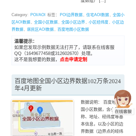
度数组） […]
Category:
POI/AOI
标签：
POI边界数据
,
住宅AOI数据
,
全国小
区AOI数据
,
全国小区数据
,
全国小区边界
,
小区经纬度
,
小区边
界数据
,
居民区AOI数据
,
百度地图小区数据
温馨提示：
如果您发现示例数据无法打开了，请联系在线客服
QQ（1649677458或312602670）处理。
这不是我想要的数据，
点击申请定制
百度地图全国小区边界数据102万条2024
年4月更新
数据说明： 百度地图全
国小区数据，含小区名
称、地址、经纬度等基
本信息，以及小区的边
界数据（边界点的经纬