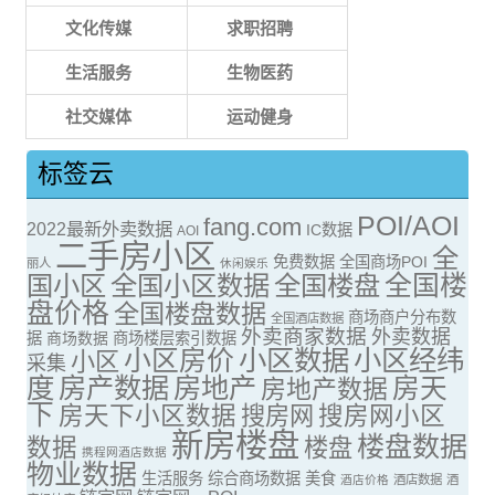
文化传媒
求职招聘
生活服务
生物医药
社交媒体
运动健身
标签云
POI/AOI
fang.com
2022最新外卖数据
IC数据
AOI
二手房小区
全
免费数据
全国商场POI
丽人
休闲娱乐
全国楼
国小区
全国小区数据
全国楼盘
盘价格
全国楼盘数据
商场商户分布数
全国酒店数据
外卖商家数据
外卖数据
据
商场数据
商场楼层索引数据
小区房价
小区数据
小区经纬
小区
采集
度
房产数据
房地产
房天
房地产数据
下
房天下小区数据
搜房网
搜房网小区
新房楼盘
楼盘数据
数据
楼盘
携程网酒店数据
物业数据
生活服务
综合商场数据
美食
酒店价格
酒店数据
酒