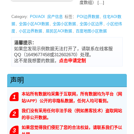
度数组） […]
Category:
POI/AOI
房产信息
标签：
POI边界数据
,
住宅AOI数
据
,
全国小区AOI数据
,
全国小区数据
,
全国小区边界
,
小区经纬
度
,
小区边界数据
,
居民区AOI数据
,
百度地图小区数据
温馨提示：
如果您发现示例数据无法打开了，请联系在线客服
QQ（1649677458或312602670）处理。
这不是我想要的数据，
点击申请定制
声明
本站所有数据均采集于互联网，所有数据均为平台（网
1
站/APP）公开的非隐私数据，任何人均可看到。
我们没有采用任何非法手段（例如黑客技术）盗取网站
2
的非公开数据。
如果您觉得我们侵犯了您的合法权益，请联系我们予以
3