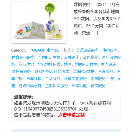
数据说明： 2021年7月完
成采集的全国各城市地图
POI数据，涉及国内373个
城市，23个分类（事件活
动、交通 […]
Category:
POI/AOI
本地商户
标签：
交通设施服务
,
住宿服务
,
体育休闲服务
,
全国POI数据
,
公共设施
,
公司企业
,
医疗保健服
务
,
商务住宅
,
地名地址信息
,
地图
,
地图POI数据
,
室内设施
,
摩托车服务
,
政府机构及社会团体
,
最新POI数据
,
汽车服务
,
汽
车维修
,
汽车销售
,
生活服务
,
科教文化服务
,
购物服务
,
通行设
施
,
道路附属设施
,
金融保险服务
,
风景名胜
,
餐饮服务
温馨提示：
如果您发现示例数据无法打开了，请联系在线客服
QQ（1649677458或312602670）处理。
这不是我想要的数据，
点击申请定制