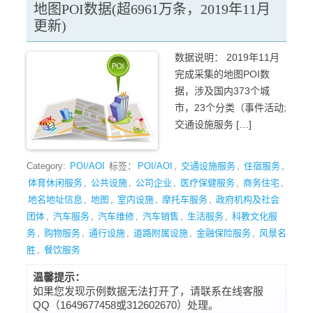
地图POI数据(超6961万条，2019年11月
更新)
数据说明： 2019年11月
完成采集的地图POI数
据，涉及国内373个城
市，23个分类（事件活动;
交通设施服务 […]
Category:
POI/AOI
标签：
POI/AOI
,
交通设施服务
,
住宿服务
,
体育休闲服务
,
公共设施
,
公司企业
,
医疗保健服务
,
商务住宅
,
地名地址信息
,
地图
,
室内设施
,
摩托车服务
,
政府机构及社会
团体
,
汽车服务
,
汽车维修
,
汽车销售
,
生活服务
,
科教文化服
务
,
购物服务
,
通行设施
,
道路附属设施
,
金融保险服务
,
风景名
胜
,
餐饮服务
温馨提示：
如果您发现示例数据无法打开了，请联系在线客服
QQ（1649677458或312602670）处理。