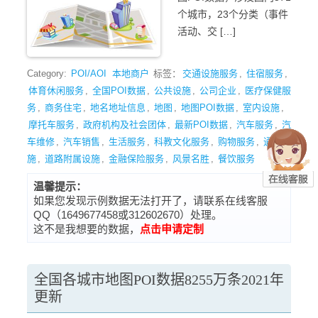
个城市，23个分类（事件
活动、交 […]
Category:
POI/AOI
本地商户
标签：
交通设施服务
,
住宿服务
,
体育休闲服务
,
全国POI数据
,
公共设施
,
公司企业
,
医疗保健服
务
,
商务住宅
,
地名地址信息
,
地图
,
地图POI数据
,
室内设施
,
摩托车服务
,
政府机构及社会团体
,
最新POI数据
,
汽车服务
,
汽
车维修
,
汽车销售
,
生活服务
,
科教文化服务
,
购物服务
,
通行设
施
,
道路附属设施
,
金融保险服务
,
风景名胜
,
餐饮服务
温馨提示：
如果您发现示例数据无法打开了，请联系在线客服
QQ（1649677458或312602670）处理。
这不是我想要的数据，
点击申请定制
全国各城市地图POI数据8255万条2021年
更新