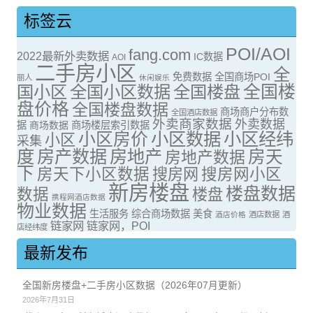
标签云
POI/AOI
fang.com
2022最新外卖数据
IC数据
AOI
二手房小区
全
免费数据
全国商场POI
丽人
休闲娱乐
全国楼
国小区
全国小区数据
全国楼盘
盘价格
全国楼盘数据
商场商户分布数
全国酒店数据
外卖商家数据
外卖数据
据
商场数据
商场楼层索引数据
小区房价
小区数据
小区经纬
小区
采集
度
房产数据
房地产
房天
房地产数据
下
房天下小区数据
搜房网
搜房网小区
新房楼盘
楼盘数据
数据
楼盘
携程网酒店数据
物业数据
生活服务
综合商场数据
美食
酒店价格
酒店数据
酒
链家网
链家网，POI
店经纬度
最新发布
全国新房楼盘+二手房小区数据（2026年07月更新）
2026年7月31日