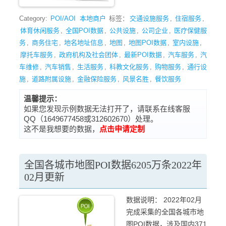
Category:
POI/AOI
本地商户
标签：
交通设施服务
,
住宿服务
,
体育休闲服务
,
全国POI数据
,
公共设施
,
公司企业
,
医疗保健服
务
,
商务住宅
,
地名地址信息
,
地图
,
地图POI数据
,
室内设施
,
摩托车服务
,
政府机构及社会团体
,
最新POI数据
,
汽车服务
,
汽
车维修
,
汽车销售
,
生活服务
,
科教文化服务
,
购物服务
,
通行设
施
,
道路附属设施
,
金融保险服务
,
风景名胜
,
餐饮服务
温馨提示：
如果您发现示例数据无法打开了，请联系在线客服
QQ（1649677458或312602670）处理。
这不是我想要的数据，
点击申请定制
全国各城市地图POI数据6205万条2022年
02月更新
数据说明： 2022年02月
完成采集的全国各城市地
图POI数据，涉及国内371