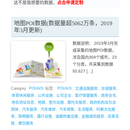
这不是我想要的数据，
点击申请定制
地图POI数据(数据量超5062万条，2019
年3月更新)
数据说明： 2019年3月完
成采集的地图POI数据，
涉及国内369个城市，23
个分类，共采集到数据
50,627 […]
Category:
POI/AOI
标签：
POI/AOI
,
交通设施服务
,
住宿服务
,
体育休闲服务
,
公共设施
,
公司企业
,
医疗保健服务
,
商务住宅
,
地名地址信息
,
地图
,
室内设施
,
摩托车服务
,
政府机构及社会
团体
,
汽车服务
,
汽车维修
,
汽车销售
,
生活服务
,
科教文化服
务
,
购物服务
,
通行设施
,
道路附属设施
,
金融保险服务
,
风景名
胜
,
餐饮服务