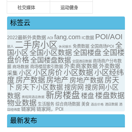
社交媒体
运动健身
标签云
POI/AOI
fang.com
2022最新外卖数据
IC数据
AOI
二手房小区
全
免费数据
全国商场POI
丽人
休闲娱乐
全国楼
国小区
全国小区数据
全国楼盘
盘价格
全国楼盘数据
商场商户分布数
全国酒店数据
外卖商家数据
外卖数据
据
商场数据
商场楼层索引数据
小区房价
小区数据
小区经纬
小区
采集
度
房产数据
房地产
房天
房地产数据
下
房天下小区数据
搜房网
搜房网小区
新房楼盘
楼盘数据
数据
楼盘
携程网酒店数据
物业数据
生活服务
综合商场数据
美食
酒店价格
酒店数据
酒
链家网
链家网，POI
店经纬度
最新发布