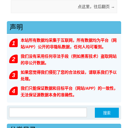
Post navigation
点这里，往后翻页
→
声明
本站所有数据均采集于互联网，所有数据均为平台（网
1
站/APP）公开的非隐私数据，任何人均可看到。
我们没有采用任何非法手段（例如黑客技术）盗取网站
2
的非公开数据。
如果您觉得我们侵犯了您的合法权益，请联系我们予以
3
处理。
我们只能保证数据和目标平台（网站/APP）的一致性，
4
无法保证源数据本身的准确性。
搜索：