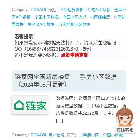
Category:
POI/AOI
标签：
POI边界数据
,
住宅AOI数据
,
全国小
区AOI数据
,
全国小区数据
,
全国小区边界
,
小区经纬度
,
小区边
界数据
,
居民区AOI数据
,
百度地图小区数据
温馨提示：
如果您发现示例数据无法打开了，请联系在线客服
QQ（1649677458或312602670）处理。
这不是我想要的数据，
点击申请定制
链家网全国新房楼盘+二手房小区数据
（2024年08月更新）
数据说明： 链家网全国123个城市的
新房楼盘数据、二手房小区数据。 新
房楼盘数据共22028条。其中： 
[…]
Category:
POI/AOI
房产信息
标签：
二手房小区
,
全国小区数