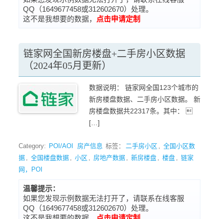
QQ（1649677458或312602670）处理。
这不是我想要的数据，
点击申请定制
链家网全国新房楼盘+二手房小区数据
（2024年05月更新）
数据说明： 链家网全国123个城市的
新房楼盘数据、二手房小区数据。 新
房楼盘数据共22317条。其中： 
[…]
Category:
POI/AOI
房产信息
标签：
二手房小区
,
全国小区数
据
,
全国楼盘数据
,
小区
,
房地产数据
,
新房楼盘
,
楼盘
,
链家
网，POI
温馨提示：
如果您发现示例数据无法打开了，请联系在线客服
QQ（1649677458或312602670）处理。
这不是我想要的数据，
点击申请定制