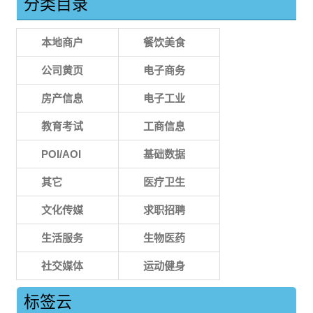
分类目录
本地商户
餐饮美食
公司黄页
电子商务
房产信息
电子工业
教育考试
工商信息
POI/AOI
基础数据
其它
医疗卫生
文化传媒
求职招聘
生活服务
生物医药
社交媒体
运动健身
标签云