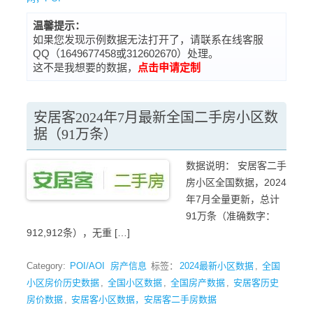
温馨提示：
如果您发现示例数据无法打开了，请联系在线客服
QQ（1649677458或312602670）处理。
这不是我想要的数据，
点击申请定制
安居客2024年7月最新全国二手房小区数
据（91万条）
数据说明： 安居客二手
房小区全国数据，2024
年7月全量更新，总计
91万条（准确数字：
912,912条），无重 […]
Category:
POI/AOI
房产信息
标签：
2024最新小区数据
,
全国
小区房价历史数据
,
全国小区数据
,
全国房产数据
,
安居客历史
房价数据
,
安居客小区数据，安居客二手房数据