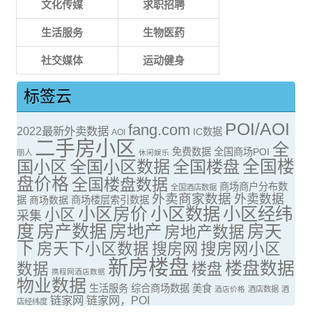
文化传媒
求职招聘
生活服务
生物医药
社交媒体
运动健身
标签云
POI/AOI
fang.com
2022最新外卖数据
IC数据
AOI
二手房小区
全
免费数据
全国商场POI
丽人
休闲娱乐
全国楼
国小区
全国小区数据
全国楼盘
盘价格
全国楼盘数据
商场商户分布数
全国酒店数据
外卖商家数据
外卖数据
据
商场数据
商场楼层索引数据
小区房价
小区数据
小区经纬
小区
采集
度
房产数据
房地产
房天
房地产数据
下
房天下小区数据
搜房网
搜房网小区
新房楼盘
楼盘数据
数据
楼盘
携程网酒店数据
物业数据
生活服务
综合商场数据
美食
酒店价格
酒店数据
酒
链家网
链家网，POI
店经纬度