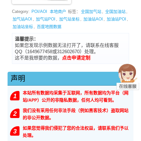
Category:
POI/AOI
本地商户
标签：
全国加气站
,
全国加油站
,
加气站AOI
,
加气站POI
,
加气站坐标
,
加油站AOI
,
加油站POI
,
加油站坐标
,
百度地图数据
温馨提示：
如果您发现示例数据无法打开了，请联系在线客服
QQ（1649677458或312602670）处理。
这不是我想要的数据，
点击申请定制
声明
本站所有数据均采集于互联网，所有数据均为平台（网
1
站/APP）公开的非隐私数据，任何人均可看到。
我们没有采用任何非法手段（例如黑客技术）盗取网站
2
的非公开数据。
如果您觉得我们侵犯了您的合法权益，请联系我们予以
3
处理。