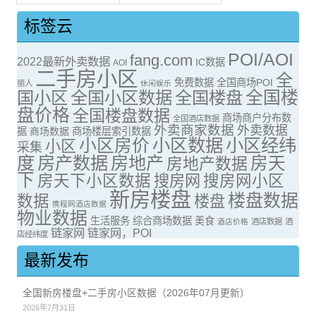
标签云
POI/AOI
fang.com
2022最新外卖数据
IC数据
AOI
二手房小区
全
免费数据
全国商场POI
丽人
休闲娱乐
全国楼
国小区
全国小区数据
全国楼盘
盘价格
全国楼盘数据
商场商户分布数
全国酒店数据
外卖商家数据
外卖数据
据
商场数据
商场楼层索引数据
小区房价
小区数据
小区经纬
小区
采集
度
房产数据
房地产
房天
房地产数据
下
房天下小区数据
搜房网
搜房网小区
新房楼盘
楼盘数据
数据
楼盘
携程网酒店数据
物业数据
生活服务
综合商场数据
美食
酒店价格
酒店数据
酒
链家网
链家网，POI
店经纬度
最新发布
全国新房楼盘+二手房小区数据（2026年07月更新）
2026年7月31日