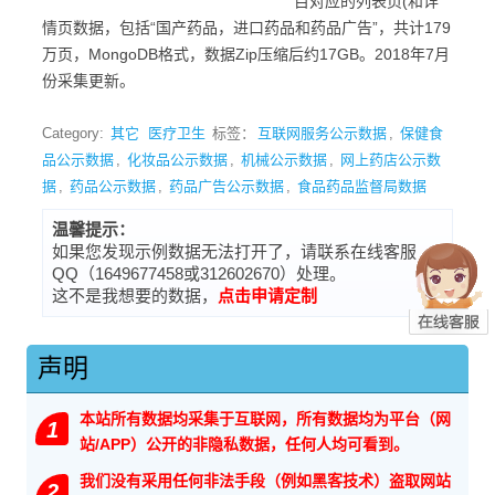
目对应的列表页(和详
情页数据，包括“国产药品，进口药品和药品广告”，共计179
万页，MongoDB格式，数据Zip压缩后约17GB。2018年7月
份采集更新。
Category:
其它
医疗卫生
标签：
互联网服务公示数据
,
保健食
品公示数据
,
化妆品公示数据
,
机械公示数据
,
网上药店公示数
据
,
药品公示数据
,
药品广告公示数据
,
食品药品监督局数据
温馨提示：
如果您发现示例数据无法打开了，请联系在线客服
QQ（1649677458或312602670）处理。
这不是我想要的数据，
点击申请定制
声明
本站所有数据均采集于互联网，所有数据均为平台（网
1
站/APP）公开的非隐私数据，任何人均可看到。
我们没有采用任何非法手段（例如黑客技术）盗取网站
2