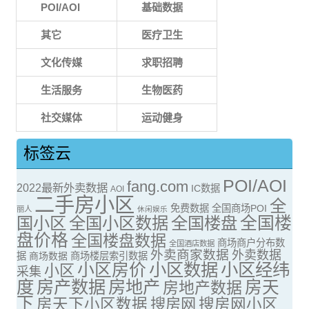
POI/AOI
基础数据
其它
医疗卫生
文化传媒
求职招聘
生活服务
生物医药
社交媒体
运动健身
标签云
POI/AOI
fang.com
2022最新外卖数据
IC数据
AOI
二手房小区
全
免费数据
全国商场POI
丽人
休闲娱乐
全国楼
国小区
全国小区数据
全国楼盘
盘价格
全国楼盘数据
商场商户分布数
全国酒店数据
外卖商家数据
外卖数据
据
商场数据
商场楼层索引数据
小区房价
小区数据
小区经纬
小区
采集
度
房产数据
房地产
房天
房地产数据
下
房天下小区数据
搜房网
搜房网小区