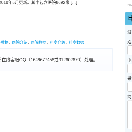
019年5月更新。其中包含医院8692家 […]
20
没
姓
开数据
,
医院介绍
,
医院数据
,
科室介绍
,
科室数据
服QQ（1649677458或312602670）处理。
电
采
简