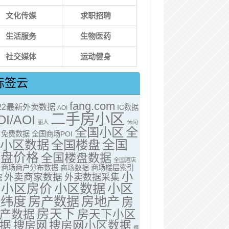
文化传媒
求职招聘
生活服务
生物医药
社交媒体
运动健身
标签云
fang.com
022最新外卖数据
IC数据
AOI
二手房小区
OI/AOI
丽人
休闲
全国小区
全
免费数据
全国商场POI
全国
国小区数据
全国楼盘
楼盘价格
全国楼盘数据
全国酒店
商场商户分布数据
商场数据
商场楼层索引
小
外卖商家数据
外卖数据采集
据
小区房价
小区数据
小区
经纬度
房产数据
房地产
房
房天下
产数据
房天下小区
据
搜房网
搜房网小区数据
携