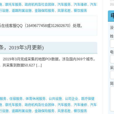
施
,
摩托车服务
,
政府机构及社会团体
,
汽车服务
,
汽车维修
,
汽车
20
行设施
,
道路附属设施
,
金融保险服务
,
风景名胜
,
餐饮服务
服QQ（1649677458或312602670）处理。
没
姓
条，2019年3月更新)
电
 2019年3月完成采集的地图POI数据，涉及国内369个城市，
共采集到数据50,627 […]
采
简
服务
,
住宿服务
,
体育休闲服务
,
公共设施
,
公司企业
,
医疗保健
施
,
摩托车服务
,
政府机构及社会团体
,
汽车服务
,
汽车维修
,
汽车
行设施
,
道路附属设施
,
金融保险服务
,
风景名胜
,
餐饮服务