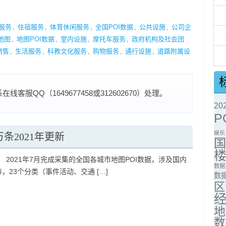
服务
,
住宿服务
,
体育休闲服务
,
全国POI数据
,
公共设施
,
公司企
地图
,
地图POI数据
,
室内设施
,
摩托车服务
,
政府机构及社会团
销售
,
生活服务
,
科教文化服务
,
购物服务
,
通行设施
,
道路附属设
服QQ（1649677458或312602670）处理。
2
P
娱乐
万条2021年更新
 2021年7月完成采集的全国各城市地图POI数据，涉及国内
数据
市，23个分类（事件活动、交通 […]
数
区
地
数