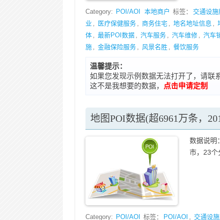
Category:
POI/AOI
本地商户
标签：
交通设施
业
,
医疗保健服务
,
商务住宅
,
地名地址信息
,
体
,
最新POI数据
,
汽车服务
,
汽车维修
,
汽车
施
,
金融保险服务
,
风景名胜
,
餐饮服务
温馨提示：
如果您发现示例数据无法打开了，请联系在线客
这不是我想要的数据，
点击申请定制
地图POI数据(超6961万条，20
数据说明：
市，23个
Category:
POI/AOI
标签：
POI/AOI
,
交通设施