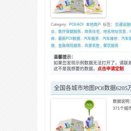
Category:
POI/AOI
本地商户
标签：
交通设施
业
,
医疗保健服务
,
商务住宅
,
地名地址信息
,
体
,
最新POI数据
,
汽车服务
,
汽车维修
,
汽车
施
,
金融保险服务
,
风景名胜
,
餐饮服务
温馨提示：
如果您发现示例数据无法打开了，请联系在线客
这不是我想要的数据，
点击申请定制
全国各城市地图POI数据6205万
数据说明：
371个城