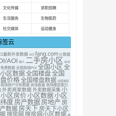
文化传媒
求职招聘
生活服务
生物医药
社交媒体
运动健身
标签云
fang.com
022最新外卖数据
IC数据
AOI
二手房小区
OI/AOI
丽人
休闲
全国小区
全
免费数据
全国商场POI
全国
国小区数据
全国楼盘
楼盘价格
全国楼盘数据
全国酒店
商场商户分布数据
商场数据
商场楼层索引
小
外卖商家数据
外卖数据采集
据
小区房价
小区数据
小区
经纬度
房产数据
房地产
房
房天下
产数据
房天下小区
据
搜房网
搜房网小区数据
携