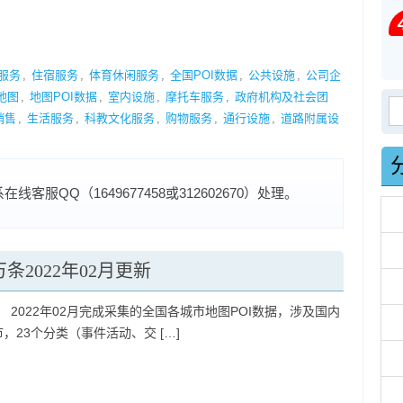
服务
,
住宿服务
,
体育休闲服务
,
全国POI数据
,
公共设施
,
公司企
地图
,
地图POI数据
,
室内设施
,
摩托车服务
,
政府机构及社会团
搜
销售
,
生活服务
,
科教文化服务
,
购物服务
,
通行设施
,
道路附属设
服QQ（1649677458或312602670）处理。
条2022年02月更新
 2022年02月完成采集的全国各城市地图POI数据，涉及国内
市，23个分类（事件活动、交 […]