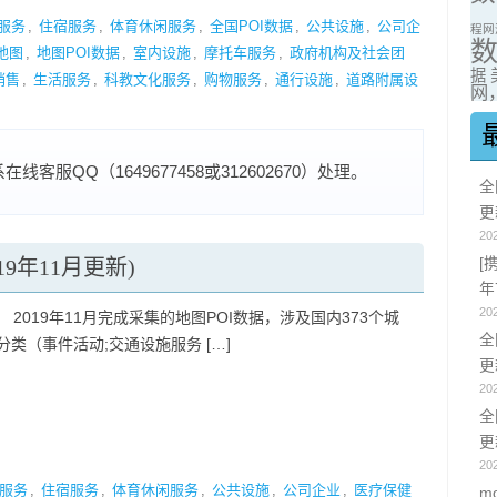
服务
,
住宿服务
,
体育休闲服务
,
全国POI数据
,
公共设施
,
公司企
程网
地图
,
地图POI数据
,
室内设施
,
摩托车服务
,
政府机构及社会团
据
销售
,
生活服务
,
科教文化服务
,
购物服务
,
通行设施
,
道路附属设
网，
服QQ（1649677458或312602670）处理。
全
更
20
19年11月更新)
[
年
20
 2019年11月完成采集的地图POI数据，涉及国内373个城
全
分类（事件活动;交通设施服务 […]
更
20
全
更
20
服务
,
住宿服务
,
体育休闲服务
,
公共设施
,
公司企业
,
医疗保健
m