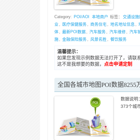
Category:
POI/AOI
本地商户
标签：
交通设施
业
,
医疗保健服务
,
商务住宅
,
地名地址信息
,
体
,
最新POI数据
,
汽车服务
,
汽车维修
,
汽车
施
,
金融保险服务
,
风景名胜
,
餐饮服务
温馨提示：
如果您发现示例数据无法打开了，请联系在线客
这不是我想要的数据，
点击申请定制
全国各城市地图POI数据8255
数据说明：
373个城