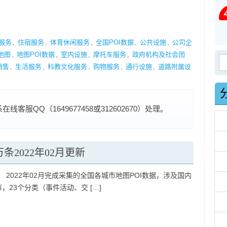
服务
,
住宿服务
,
体育休闲服务
,
全国POI数据
,
公共设施
,
公司企
地图
,
地图POI数据
,
室内设施
,
摩托车服务
,
政府机构及社会团
搜
销售
,
生活服务
,
科教文化服务
,
购物服务
,
通行设施
,
道路附属设
服QQ（1649677458或312602670）处理。
条2022年02月更新
 2022年02月完成采集的全国各城市地图POI数据，涉及国内
市，23个分类（事件活动、交 […]