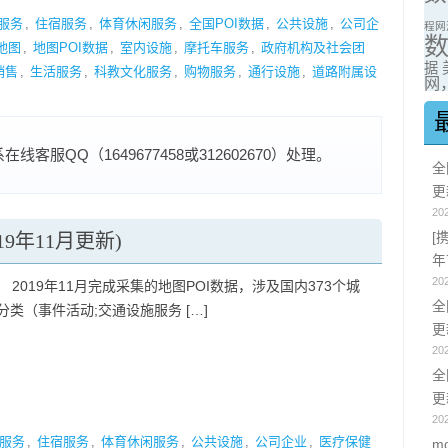
服务
,
住宿服务
,
体育休闲服务
,
全国POI数据
,
公共设施
,
公司企
程网
地图
,
地图POI数据
,
室内设施
,
摩托车服务
,
政府机构及社会团
据
销售
,
生活服务
,
科教文化服务
,
购物服务
,
通行设施
,
道路附属设
网，
服QQ（1649677458或312602670）处理。
全
更
20
19年11月更新)
[
年
20
 2019年11月完成采集的地图POI数据，涉及国内373个城
全
分类（事件活动;交通设施服务 […]
更
20
全
更
20
服务
,
住宿服务
,
体育休闲服务
,
公共设施
,
公司企业
,
医疗保健
m