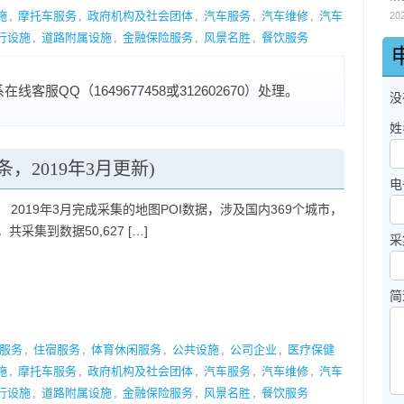
施
,
摩托车服务
,
政府机构及社会团体
,
汽车服务
,
汽车维修
,
汽车
20
行设施
,
道路附属设施
,
金融保险服务
,
风景名胜
,
餐饮服务
服QQ（1649677458或312602670）处理。
没
姓
条，2019年3月更新)
电
 2019年3月完成采集的地图POI数据，涉及国内369个城市，
共采集到数据50,627 […]
采
简
服务
,
住宿服务
,
体育休闲服务
,
公共设施
,
公司企业
,
医疗保健
施
,
摩托车服务
,
政府机构及社会团体
,
汽车服务
,
汽车维修
,
汽车
行设施
,
道路附属设施
,
金融保险服务
,
风景名胜
,
餐饮服务