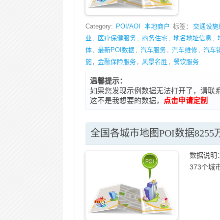
Category:
POI/AOI
本地商户
标签：
交通设施
业
,
医疗保健服务
,
商务住宅
,
地名地址信息
,
体
,
最新POI数据
,
汽车服务
,
汽车维修
,
汽车
施
,
金融保险服务
,
风景名胜
,
餐饮服务
温馨提示：
如果您发现示例数据无法打开了，请联系在线客
这不是我想要的数据，
点击申请定制
全国各城市地图POI数据8255
数据说明：
373个城