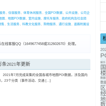
服务
,
住宿服务
,
体育休闲服务
,
全国POI数据
,
公共设施
,
公司企
地图
,
地图POI数据
,
室内设施
,
摩托车服务
,
政府机构及社会团
销售
,
生活服务
,
科教文化服务
,
购物服务
,
通行设施
,
道路附属设
服QQ（1649677458或312602670）处理。
2
P
娱乐
万条2021年更新
 2021年7月完成采集的全国各城市地图POI数据，涉及国内
数据
市，23个分类（事件活动、交通 […]
数
区
地
数