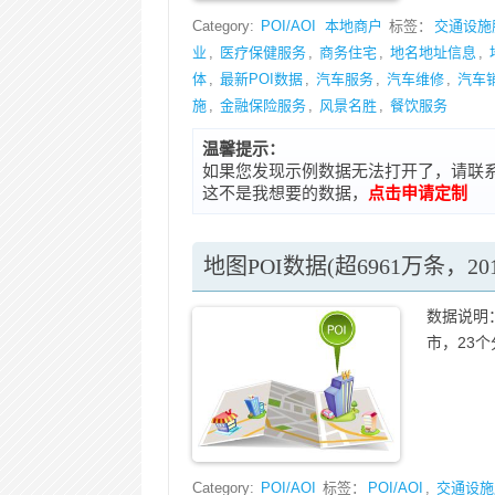
Category:
POI/AOI
本地商户
标签：
交通设施
业
,
医疗保健服务
,
商务住宅
,
地名地址信息
,
体
,
最新POI数据
,
汽车服务
,
汽车维修
,
汽车
施
,
金融保险服务
,
风景名胜
,
餐饮服务
温馨提示：
如果您发现示例数据无法打开了，请联系在线客
这不是我想要的数据，
点击申请定制
地图POI数据(超6961万条，20
数据说明：
市，23个
Category:
POI/AOI
标签：
POI/AOI
,
交通设施