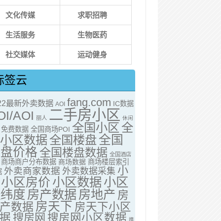
文化传媒
求职招聘
生活服务
生物医药
社交媒体
运动健身
标签云
fang.com
022最新外卖数据
IC数据
AOI
二手房小区
OI/AOI
丽人
休闲
全国小区
全
免费数据
全国商场POI
全国
国小区数据
全国楼盘
楼盘价格
全国楼盘数据
全国酒店
商场商户分布数据
商场数据
商场楼层索引
小
外卖商家数据
外卖数据采集
据
小区房价
小区数据
小区
经纬度
房产数据
房地产
房
房天下
产数据
房天下小区
据
搜房网
搜房网小区数据
携