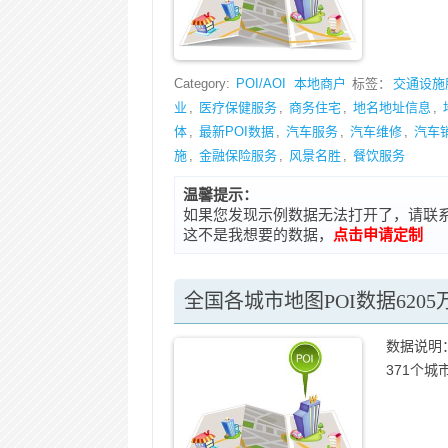
Category:
POI/AOI
本地商户
标签：
交通设施
业
,
医疗保健服务
,
商务住宅
,
地名地址信息
,
体
,
最新POI数据
,
汽车服务
,
汽车维修
,
汽车
施
,
金融保险服务
,
风景名胜
,
餐饮服务
温馨提示：
如果您发现示例数据无法打开了，请联系在线客
这不是我想要的数据，
点击申请定制
全国各城市地图POI数据6205万
数据说明：
371个城