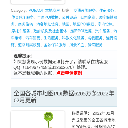
Category:
POI/AOI
本地商户
标签：
交通设施服务
,
住宿服务
,
体育休闲服务
,
全国POI数据
,
公共设施
,
公司企业
,
医疗保健服
务
,
商务住宅
,
地名地址信息
,
地图
,
地图POI数据
,
室内设施
,
摩托车服务
,
政府机构及社会团体
,
最新POI数据
,
汽车服务
,
汽
车维修
,
汽车销售
,
生活服务
,
科教文化服务
,
购物服务
,
通行设
施
,
道路附属设施
,
金融保险服务
,
风景名胜
,
餐饮服务
温馨提示：
如果您发现示例数据无法打开了，请联系在线客服
QQ（1649677458或312602670）处理。
这不是我想要的数据，
点击申请定制
全国各城市地图POI数据6205万条2022年
02月更新
数据说明： 2022年02月
完成采集的全国各城市地
图POI数据，涉及国内371