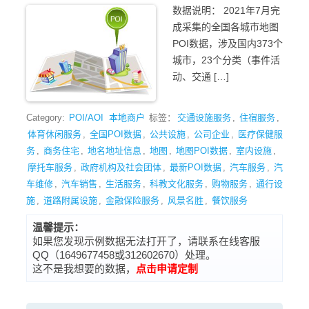
数据说明： 2021年7月完
成采集的全国各城市地图
POI数据，涉及国内373个
城市，23个分类（事件活
动、交通 […]
Category:
POI/AOI
本地商户
标签：
交通设施服务
,
住宿服务
,
体育休闲服务
,
全国POI数据
,
公共设施
,
公司企业
,
医疗保健服
务
,
商务住宅
,
地名地址信息
,
地图
,
地图POI数据
,
室内设施
,
摩托车服务
,
政府机构及社会团体
,
最新POI数据
,
汽车服务
,
汽
车维修
,
汽车销售
,
生活服务
,
科教文化服务
,
购物服务
,
通行设
施
,
道路附属设施
,
金融保险服务
,
风景名胜
,
餐饮服务
温馨提示：
如果您发现示例数据无法打开了，请联系在线客服
QQ（1649677458或312602670）处理。
这不是我想要的数据，
点击申请定制