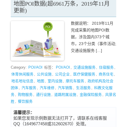
地图POI数据(超6961万条，2019年11月
更新)
数据说明： 2019年11月
完成采集的地图POI数
据，涉及国内373个城
市，23个分类（事件活动;
交通设施服务 […]
Category:
POI/AOI
标签：
POI/AOI
,
交通设施服务
,
住宿服务
,
体育休闲服务
,
公共设施
,
公司企业
,
医疗保健服务
,
商务住宅
,
地名地址信息
,
地图
,
室内设施
,
摩托车服务
,
政府机构及社会
团体
,
汽车服务
,
汽车维修
,
汽车销售
,
生活服务
,
科教文化服
务
,
购物服务
,
通行设施
,
道路附属设施
,
金融保险服务
,
风景名
胜
,
餐饮服务
温馨提示：
如果您发现示例数据无法打开了，请联系在线客服
QQ（1649677458或312602670）处理。