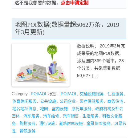
这不是我想要的数据，
点击申请定制
地图POI数据(数据量超5062万条，2019
年3月更新)
数据说明： 2019年3月完
成采集的地图POI数据，
涉及国内369个城市，23
个分类，共采集到数据
50,627 […]
Category:
POI/AOI
标签：
POI/AOI
,
交通设施服务
,
住宿服务
,
体育休闲服务
,
公共设施
,
公司企业
,
医疗保健服务
,
商务住宅
,
地名地址信息
,
地图
,
室内设施
,
摩托车服务
,
政府机构及社会
团体
,
汽车服务
,
汽车维修
,
汽车销售
,
生活服务
,
科教文化服
务
,
购物服务
,
通行设施
,
道路附属设施
,
金融保险服务
,
风景名
胜
,
餐饮服务