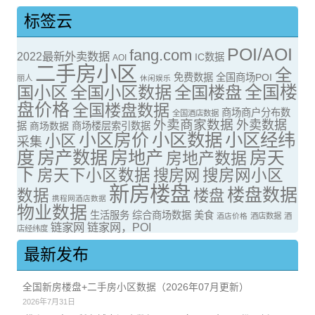
标签云
POI/AOI
fang.com
2022最新外卖数据
IC数据
AOI
二手房小区
全
免费数据
全国商场POI
丽人
休闲娱乐
全国楼
国小区
全国小区数据
全国楼盘
盘价格
全国楼盘数据
商场商户分布数
全国酒店数据
外卖商家数据
外卖数据
据
商场数据
商场楼层索引数据
小区房价
小区数据
小区经纬
小区
采集
度
房产数据
房地产
房天
房地产数据
下
房天下小区数据
搜房网
搜房网小区
新房楼盘
楼盘数据
数据
楼盘
携程网酒店数据
物业数据
生活服务
综合商场数据
美食
酒店价格
酒店数据
酒
链家网
链家网，POI
店经纬度
最新发布
全国新房楼盘+二手房小区数据（2026年07月更新）
2026年7月31日