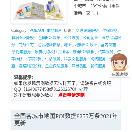
个城市，23个分类（事件
活动、交 […]
Category:
POI/AOI
本地商户
标签：
交通设施服务
,
住宿服务
,
体育休闲服务
,
全国POI数据
,
公共设施
,
公司企业
,
医疗保健服
务
,
商务住宅
,
地名地址信息
,
地图
,
地图POI数据
,
室内设施
,
摩托车服务
,
政府机构及社会团体
,
最新POI数据
,
汽车服务
,
汽
车维修
,
汽车销售
,
生活服务
,
科教文化服务
,
购物服务
,
通行设
施
,
道路附属设施
,
金融保险服务
,
风景名胜
,
餐饮服务
温馨提示：
如果您发现示例数据无法打开了，请联系在线客服
QQ（1649677458或312602670）处理。
这不是我想要的数据，
点击申请定制
全国各城市地图POI数据8255万条2021年
更新