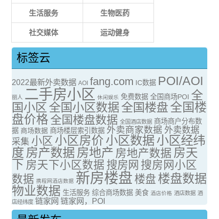
生活服务
生物医药
社交媒体
运动健身
标签云
POI/AOI
fang.com
2022最新外卖数据
IC数据
AOI
二手房小区
全
免费数据
全国商场POI
丽人
休闲娱乐
全国楼
国小区
全国小区数据
全国楼盘
盘价格
全国楼盘数据
商场商户分布数
全国酒店数据
外卖商家数据
外卖数据
据
商场数据
商场楼层索引数据
小区房价
小区数据
小区经纬
小区
采集
度
房产数据
房地产
房天
房地产数据
下
房天下小区数据
搜房网
搜房网小区
新房楼盘
楼盘数据
数据
楼盘
携程网酒店数据
物业数据
生活服务
综合商场数据
美食
酒店价格
酒店数据
酒
链家网
链家网，POI
店经纬度