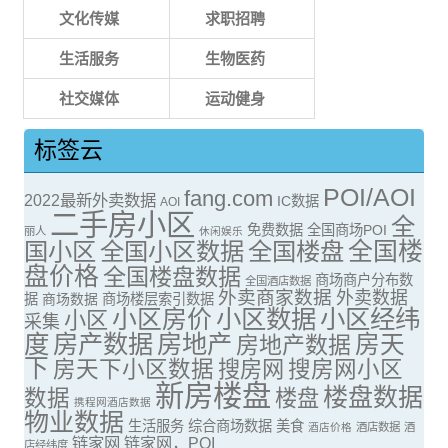
文化传媒
求职招聘
生活服务
生物医药
社交媒体
运动健身
标签云
POI/AOI
fang.com
2022最新外卖数据
IC数据
AOI
二手房小区
全
免费数据
全国商场POI
丽人
休闲娱乐
全国楼
国小区
全国小区数据
全国楼盘
盘价格
全国楼盘数据
商场商户分布数
全国酒店数据
外卖商家数据
外卖数据
据
商场数据
商场楼层索引数据
小区房价
小区数据
小区经纬
小区
采集
度
房产数据
房地产
房天
房地产数据
下
房天下小区数据
搜房网
搜房网小区
新房楼盘
楼盘数据
数据
楼盘
携程网酒店数据
物业数据
生活服务
综合商场数据
美食
酒店价格
酒店数据
酒
链家网
链家网，POI
店经纬度