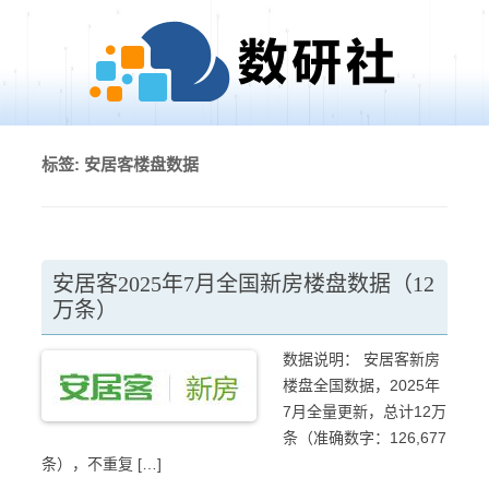
Skip to content
标签:
安居客楼盘数据
安居客2025年7月全国新房楼盘数据（12
万条）
数据说明： 安居客新房
楼盘全国数据，2025年
7月全量更新，总计12万
条（准确数字：126,677
条），不重复 […]