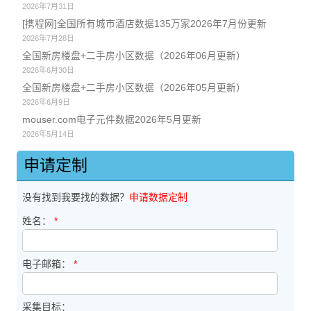
2026年7月31日
[携程网]全国所有城市酒店数据135万家2026年7月份更新
2026年7月28日
全国新房楼盘+二手房小区数据（2026年06月更新）
2026年6月30日
全国新房楼盘+二手房小区数据（2026年05月更新）
2026年6月9日
mouser.com电子元件数据2026年5月更新
2026年5月14日
申请定制
没有找到我要找的数据？
申请数据定制
姓名：
*
电子邮箱：
*
采集目标：