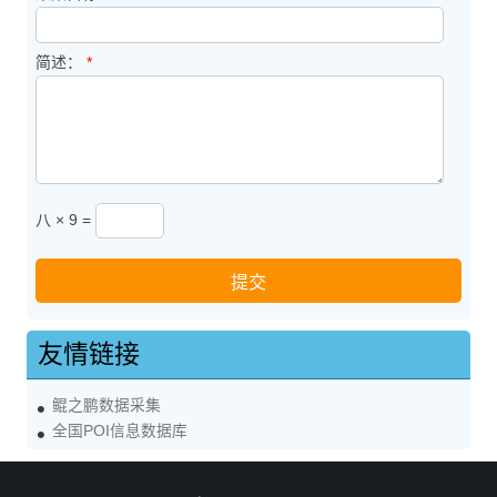
简述：
*
八 × 9 =
友情链接
鲲之鹏数据采集
全国POI信息数据库