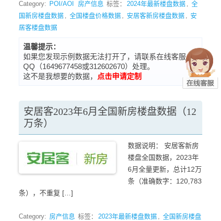
Category:
POI/AOI
房产信息
标签：
2024年最新楼盘数据
,
全
国新房楼盘数据
,
全国楼盘价格数据
,
安居客新房楼盘数据
,
安
居客楼盘数据
温馨提示：
如果您发现示例数据无法打开了，请联系在线客服
QQ（1649677458或312602670）处理。
这不是我想要的数据，
点击申请定制
安居客2023年6月全国新房楼盘数据（12
万条）
数据说明： 安居客新房
楼盘全国数据，2023年
6月全量更新，总计12万
条（准确数字：120,783
条），不重复 […]
Category:
房产信息
标签：
2023年最新楼盘数据
,
全国新房楼盘