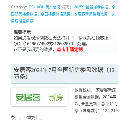
Category:
POI/AOI
房产信息
标签：
2025年最新楼盘数据
,
全
国新房楼盘数据
,
全国楼盘价格数据
,
安居客新房楼盘数据
,
安
居客楼盘数据
温馨提示：
如果您发现示例数据无法打开了，请联系在线客服
QQ（1649677458或312602670）处理。
这不是我想要的数据，
点击申请定制
安居客2024年7月全国新房楼盘数据（12
万条）
数据说明： 安居客新房
楼盘全国数据，2024年
7月全量更新，总计12万
条（准确数字：124,219
条），不重复 […]