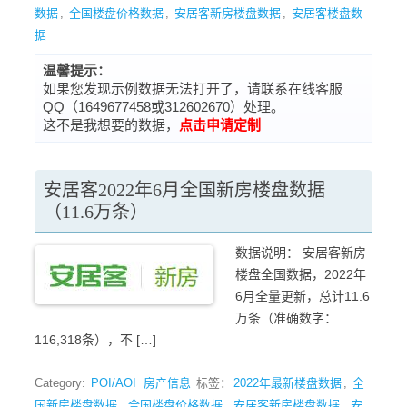
数据
,
全国楼盘价格数据
,
安居客新房楼盘数据
,
安居客楼盘数
据
温馨提示：
如果您发现示例数据无法打开了，请联系在线客服
QQ（1649677458或312602670）处理。
这不是我想要的数据，
点击申请定制
安居客2022年6月全国新房楼盘数据
（11.6万条）
数据说明： 安居客新房
楼盘全国数据，2022年
6月全量更新，总计11.6
万条（准确数字：
116,318条），不 […]
Category:
POI/AOI
房产信息
标签：
2022年最新楼盘数据
,
全
国新房楼盘数据
,
全国楼盘价格数据
,
安居客新房楼盘数据
,
安