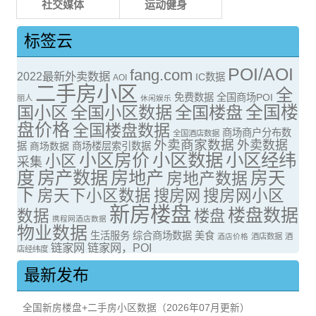
社交媒体
运动健身
标签云
POI/AOI
fang.com
2022最新外卖数据
IC数据
AOI
二手房小区
全
免费数据
全国商场POI
丽人
休闲娱乐
全国楼
国小区
全国小区数据
全国楼盘
盘价格
全国楼盘数据
商场商户分布数
全国酒店数据
外卖商家数据
外卖数据
据
商场数据
商场楼层索引数据
小区房价
小区数据
小区经纬
小区
采集
度
房产数据
房地产
房天
房地产数据
下
房天下小区数据
搜房网
搜房网小区
新房楼盘
楼盘数据
数据
楼盘
携程网酒店数据
物业数据
生活服务
综合商场数据
美食
酒店价格
酒店数据
酒
链家网
链家网，POI
店经纬度
最新发布
全国新房楼盘+二手房小区数据（2026年07月更新）