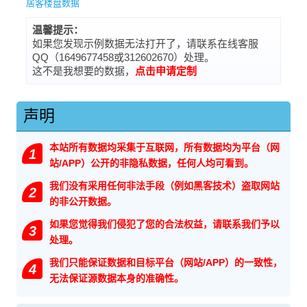
居客楼盘数据
温馨提示：
如果您发现示例数据无法打开了，请联系在线客服
QQ（1649677458或312602670）处理。
这不是我想要的数据，
点击申请定制
声明
本站所有数据均采集于互联网，所有数据均为平台（网
1
站/APP）公开的非隐私数据，任何人均可看到。
我们没有采用任何非法手段（例如黑客技术）盗取网站
2
的非公开数据。
如果您觉得我们侵犯了您的合法权益，请联系我们予以
3
处理。
我们只能保证数据和目标平台（网站/APP）的一致性，
4
无法保证源数据本身的准确性。