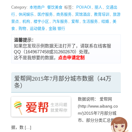
Category:
本地商户
餐饮美食
标签：
POI/AOI
,
丽人
,
交通出
行
,
休闲娱乐
,
医疗服务
,
商务服务
,
宾馆酒店
,
教育培训
,
旅游
景点
,
机构
,
楼宇小区
,
汽车服务
,
爱帮
,
生活服务
,
结婚
,
美
食
,
购物
,
运动健身
,
金融 银行
温馨提示：
如果您发现示例数据无法打开了，请联系在线客服
QQ（1649677458或312602670）处理。
这不是我想要的数据，
点击申请定制
爱帮网2015年7月部分城市数据（44万
条）
数据说明： 爱帮网
(http://www.aibang.co
m/)2015年7月部分城
市、部分分类汇总数
据，数 […]