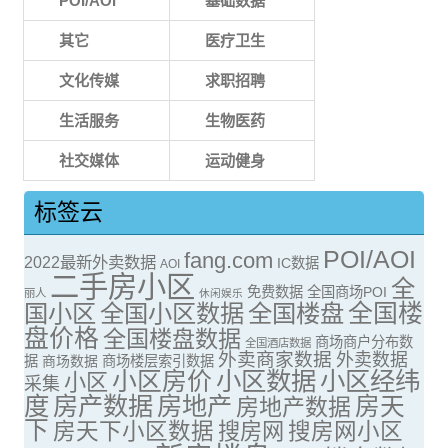
POI/AOI
基础数据
其它
医疗卫生
文化传媒
求职招聘
生活服务
生物医药
社交媒体
运动健身
标签云
POI/AOI
fang.com
2022最新外卖数据
IC数据
AOI
二手房小区
全
免费数据
全国商场POI
丽人
休闲娱乐
全国楼
国小区
全国小区数据
全国楼盘
盘价格
全国楼盘数据
商场商户分布数
全国酒店数据
外卖商家数据
外卖数据
据
商场数据
商场楼层索引数据
小区房价
小区数据
小区经纬
小区
采集
度
房产数据
房地产
房天
房地产数据
下
房天下小区数据
搜房网
搜房网小区