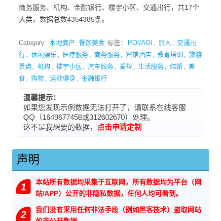
商务服务、机构、金融银行、楼宇小区、交通出行，共17个
大类，数据总数4354385条。
Category:
本地商户
餐饮美食
标签：
POI/AOI
,
丽人
,
交通出
行
,
休闲娱乐
,
医疗服务
,
商务服务
,
宾馆酒店
,
教育培训
,
旅游
景点
,
机构
,
楼宇小区
,
汽车服务
,
爱帮
,
生活服务
,
结婚
,
美
食
,
购物
,
运动健身
,
金融银行
温馨提示：
如果您发现示例数据无法打开了，请联系在线客服
QQ（1649677458或312602670）处理。
这不是我想要的数据，
点击申请定制
声明
本站所有数据均采集于互联网，所有数据均为平台（网
1
站/APP）公开的非隐私数据，任何人均可看到。
我们没有采用任何非法手段（例如黑客技术）盗取网站
2