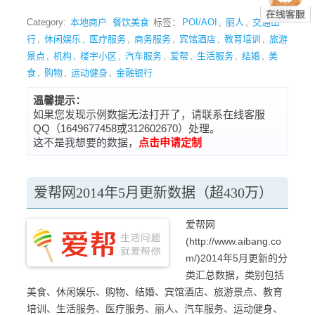
Category:
本地商户
餐饮美食
标签：
POI/AOI
,
丽人
,
交通出
行
,
休闲娱乐
,
医疗服务
,
商务服务
,
宾馆酒店
,
教育培训
,
旅游
景点
,
机构
,
楼宇小区
,
汽车服务
,
爱帮
,
生活服务
,
结婚
,
美
食
,
购物
,
运动健身
,
金融银行
温馨提示：
如果您发现示例数据无法打开了，请联系在线客服
QQ（1649677458或312602670）处理。
这不是我想要的数据，
点击申请定制
爱帮网2014年5月更新数据（超430万）
爱帮网
(http://www.aibang.co
m/)2014年5月更新的分
类汇总数据，类别包括
美食、休闲娱乐、购物、结婚、宾馆酒店、旅游景点、教育
培训、生活服务、医疗服务、丽人、汽车服务、运动健身、