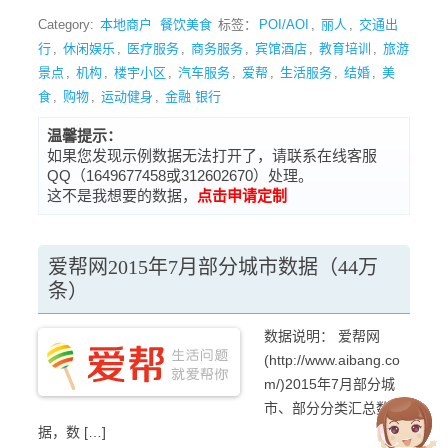
Category:
本地商户
餐饮美食
标签：
POI/AOI
,
丽人
,
交通出
行
,
休闲娱乐
,
医疗服务
,
商务服务
,
宾馆酒店
,
教育培训
,
旅游
景点
,
机构
,
楼宇小区
,
汽车服务
,
爱帮
,
生活服务
,
结婚
,
美
食
,
购物
,
运动健身
,
金融 银行
温馨提示：
如果您发现示例数据无法打开了，请联系在线客服
QQ（1649677458或312602670）处理。
这不是我想要的数据，
点击申请定制
爱帮网2015年7月部分城市数据（44万
条）
数据说明： 爱帮网
(http://www.aibang.co
m/)2015年7月部分城
市、部分分类汇总数
据，数 […]