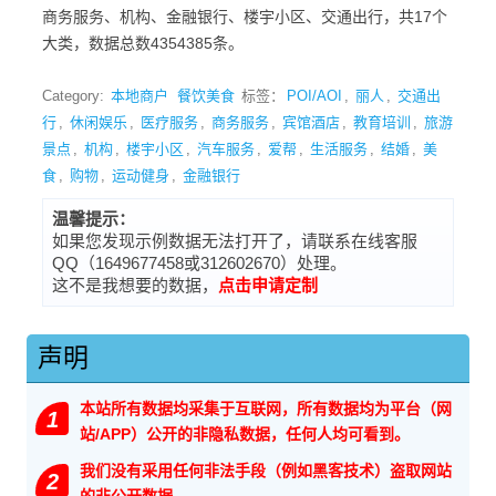
商务服务、机构、金融银行、楼宇小区、交通出行，共17个
大类，数据总数4354385条。
Category:
本地商户
餐饮美食
标签：
POI/AOI
,
丽人
,
交通出
行
,
休闲娱乐
,
医疗服务
,
商务服务
,
宾馆酒店
,
教育培训
,
旅游
景点
,
机构
,
楼宇小区
,
汽车服务
,
爱帮
,
生活服务
,
结婚
,
美
食
,
购物
,
运动健身
,
金融银行
温馨提示：
如果您发现示例数据无法打开了，请联系在线客服
QQ（1649677458或312602670）处理。
这不是我想要的数据，
点击申请定制
声明
本站所有数据均采集于互联网，所有数据均为平台（网
1
站/APP）公开的非隐私数据，任何人均可看到。
我们没有采用任何非法手段（例如黑客技术）盗取网站
2