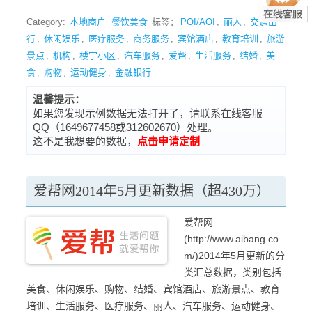
Category:
本地商户
餐饮美食
标签：
POI/AOI
,
丽人
,
交通出
行
,
休闲娱乐
,
医疗服务
,
商务服务
,
宾馆酒店
,
教育培训
,
旅游
景点
,
机构
,
楼宇小区
,
汽车服务
,
爱帮
,
生活服务
,
结婚
,
美
食
,
购物
,
运动健身
,
金融银行
温馨提示：
如果您发现示例数据无法打开了，请联系在线客服
QQ（1649677458或312602670）处理。
这不是我想要的数据，
点击申请定制
爱帮网2014年5月更新数据（超430万）
爱帮网
(http://www.aibang.co
m/)2014年5月更新的分
类汇总数据，类别包括
美食、休闲娱乐、购物、结婚、宾馆酒店、旅游景点、教育
培训、生活服务、医疗服务、丽人、汽车服务、运动健身、