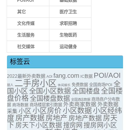
POI/AOI
基础数据
其它
医疗卫生
文化传媒
求职招聘
生活服务
生物医药
社交媒体
运动健身
标签云
POI/AOI
fang.com
2022最新外卖数据
IC数据
AOI
二手房小区
全
免费数据
全国商场POI
丽人
休闲娱乐
全国楼
国小区
全国小区数据
全国楼盘
盘价格
全国楼盘数据
商场商户分布数
全国酒店数据
外卖商家数据
外卖数据
据
商场数据
商场楼层索引数据
小区房价
小区数据
小区经纬
小区
采集
度
房产数据
房地产
房天
房地产数据
下
房天下小区数据
搜房网
搜房网小区