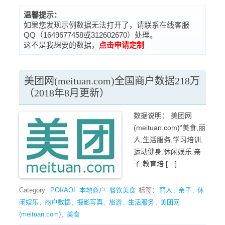
温馨提示：
如果您发现示例数据无法打开了，请联系在线客服
QQ（1649677458或312602670）处理。
这不是我想要的数据，
点击申请定制
美团网(meituan.com)全国商户数据218万
（2018年8月更新）
数据说明： 美团网
(meituan.com)“美食,丽
人,生活服务,学习培训,
运动健身,休闲娱乐,亲
子,教育培 […]
Category:
POI/AOI
本地商户
餐饮美食
标签：
丽人
,
亲子
,
休
闲娱乐
,
商户数据
,
摄影写真
,
旅游
,
生活服务
,
美团网
(meituan.com)
,
美食