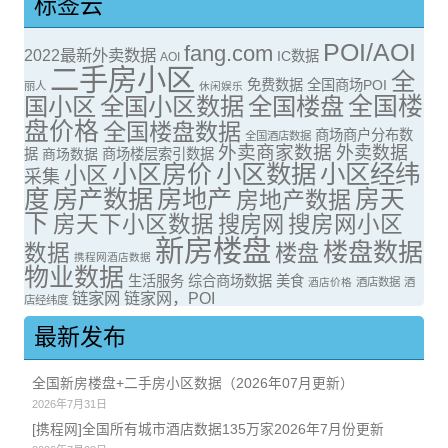
标签云
POI/AOI
fang.com
2022最新外卖数据
IC数据
AOI
二手房小区
全
免费数据
全国商场POI
丽人
休闲娱乐
全国楼
国小区
全国小区数据
全国楼盘
盘价格
全国楼盘数据
商场商户分布数
全国酒店数据
外卖商家数据
外卖数据
据
商场数据
商场楼层索引数据
小区房价
小区数据
小区经纬
小区
采集
度
房产数据
房地产
房天
房地产数据
下
房天下小区数据
搜房网
搜房网小区
新房楼盘
楼盘数据
数据
楼盘
携程网酒店数据
物业数据
生活服务
综合商场数据
美食
酒店价格
酒店数据
酒
链家网
链家网，POI
店经纬度
最新发布
全国新房楼盘+二手房小区数据（2026年07月更新）
2026年7月31日
[携程网]全国所有城市酒店数据135万家2026年7月份更新