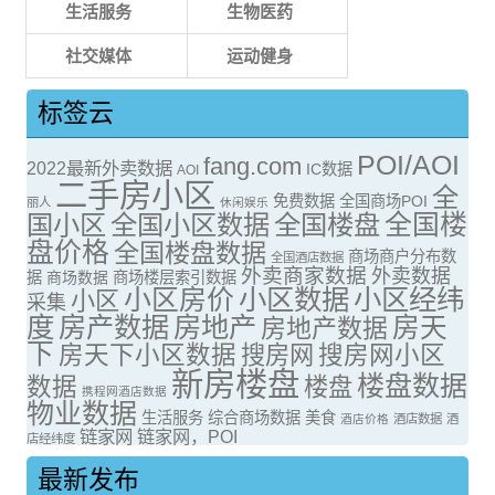
生活服务
生物医药
社交媒体
运动健身
标签云
POI/AOI
fang.com
2022最新外卖数据
IC数据
AOI
二手房小区
全
免费数据
全国商场POI
丽人
休闲娱乐
全国楼
国小区
全国小区数据
全国楼盘
盘价格
全国楼盘数据
商场商户分布数
全国酒店数据
外卖商家数据
外卖数据
据
商场数据
商场楼层索引数据
小区房价
小区数据
小区经纬
小区
采集
度
房产数据
房地产
房天
房地产数据
下
房天下小区数据
搜房网
搜房网小区
新房楼盘
楼盘数据
数据
楼盘
携程网酒店数据
物业数据
生活服务
综合商场数据
美食
酒店价格
酒店数据
酒
链家网
链家网，POI
店经纬度
最新发布