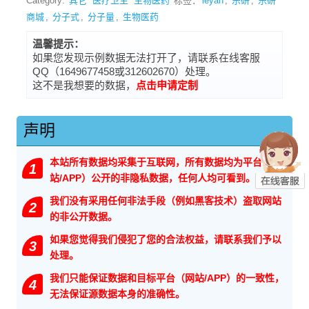
Category:
其它
医疗卫生
生物医药
标签：
leyan
,
乐研
,
乐研
商城
,
分子式
,
分子量
,
生物医药
温馨提示：
如果您发现示例数据无法打开了，请联系在线客服
QQ（1649677458或312602670）处理。
这不是我想要的数据，
点击申请定制
声明
本站所有数据均采集于互联网，所有数据均为平台（网
1
站/APP）公开的非隐私数据，任何人均可看到。
我们没有采用任何非法手段（例如黑客技术）盗取网站
2
的非公开数据。
如果您觉得我们侵犯了您的合法权益，请联系我们予以
3
处理。
我们只能保证数据和目标平台（网站/APP）的一致性，
4
无法保证源数据本身的准确性。