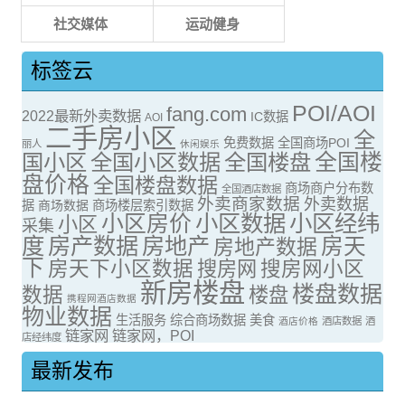
社交媒体
运动健身
标签云
POI/AOI
fang.com
2022最新外卖数据
IC数据
AOI
二手房小区
全
免费数据
全国商场POI
丽人
休闲娱乐
全国楼
国小区
全国小区数据
全国楼盘
盘价格
全国楼盘数据
商场商户分布数
全国酒店数据
外卖商家数据
外卖数据
据
商场数据
商场楼层索引数据
小区房价
小区数据
小区经纬
小区
采集
度
房产数据
房地产
房天
房地产数据
下
房天下小区数据
搜房网
搜房网小区
新房楼盘
楼盘数据
数据
楼盘
携程网酒店数据
物业数据
生活服务
综合商场数据
美食
酒店价格
酒店数据
酒
链家网
链家网，POI
店经纬度
最新发布