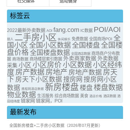
社交媒体
运动健身
标签云
POI/AOI
fang.com
2022最新外卖数据
IC数据
AOI
二手房小区
全
免费数据
全国商场POI
丽人
休闲娱乐
全国楼
国小区
全国小区数据
全国楼盘
盘价格
全国楼盘数据
商场商户分布数
全国酒店数据
外卖商家数据
外卖数据
据
商场数据
商场楼层索引数据
小区房价
小区数据
小区经纬
小区
采集
度
房产数据
房地产
房天
房地产数据
下
房天下小区数据
搜房网
搜房网小区
新房楼盘
楼盘数据
数据
楼盘
携程网酒店数据
物业数据
生活服务
综合商场数据
美食
酒店价格
酒店数据
酒
链家网
链家网，POI
店经纬度
最新发布
全国新房楼盘+二手房小区数据（2026年07月更新）