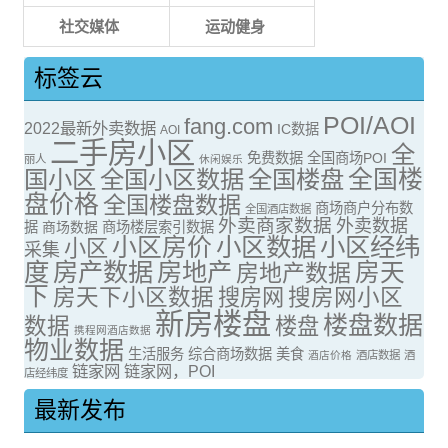
社交媒体
运动健身
标签云
POI/AOI
fang.com
2022最新外卖数据
IC数据
AOI
二手房小区
全
免费数据
全国商场POI
丽人
休闲娱乐
全国楼
国小区
全国小区数据
全国楼盘
盘价格
全国楼盘数据
商场商户分布数
全国酒店数据
外卖商家数据
外卖数据
据
商场数据
商场楼层索引数据
小区房价
小区数据
小区经纬
小区
采集
度
房产数据
房地产
房天
房地产数据
下
房天下小区数据
搜房网
搜房网小区
新房楼盘
楼盘数据
数据
楼盘
携程网酒店数据
物业数据
生活服务
综合商场数据
美食
酒店价格
酒店数据
酒
链家网
链家网，POI
店经纬度
最新发布