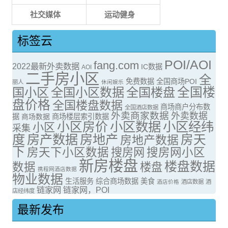
社交媒体
运动健身
标签云
POI/AOI
fang.com
2022最新外卖数据
IC数据
AOI
二手房小区
全
免费数据
全国商场POI
丽人
休闲娱乐
全国楼
国小区
全国小区数据
全国楼盘
盘价格
全国楼盘数据
商场商户分布数
全国酒店数据
外卖商家数据
外卖数据
据
商场数据
商场楼层索引数据
小区房价
小区数据
小区经纬
小区
采集
度
房产数据
房地产
房天
房地产数据
下
房天下小区数据
搜房网
搜房网小区
新房楼盘
楼盘数据
数据
楼盘
携程网酒店数据
物业数据
生活服务
综合商场数据
美食
酒店价格
酒店数据
酒
链家网
链家网，POI
店经纬度
最新发布