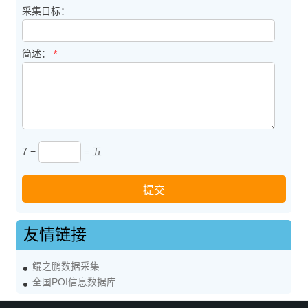
采集目标：
简述：
*
7 −
= 五
友情链接
鲲之鹏数据采集
全国POI信息数据库