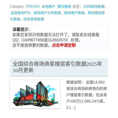
Category:
POI/AOI
本地商户
餐饮美食
标签：
2026商场数据
,
全国商场POI
,
商场商户分布数据
,
商场商户数据
,
商场楼层索
引数据
,
综合商场数据
温馨提示：
如果您发现示例数据无法打开了，请联系在线客服
QQ（1649677458或312602670）处理。
这不是我想要的数据，
点击申请定制
全国综合商场商家楼层索引数据2025年
10月更新
数据说明： 全国14,852
家综合商场和商场内的商
户楼层索引数据，包含商
户108万(1,085,247)家。
2 […]