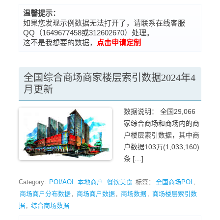
温馨提示：
如果您发现示例数据无法打开了，请联系在线客服
QQ（1649677458或312602670）处理。
这不是我想要的数据，
点击申请定制
全国综合商场商家楼层索引数据2024年4
月更新
数据说明： 全国29,066
家综合商场和商场内的商
户楼层索引数据，其中商
户数据103万(1,033,160)
条 […]
Category:
POI/AOI
本地商户
餐饮美食
标签：
全国商场POI
,
商场商户分布数据
,
商场商户数据
,
商场数据
,
商场楼层索引数
据
,
综合商场数据