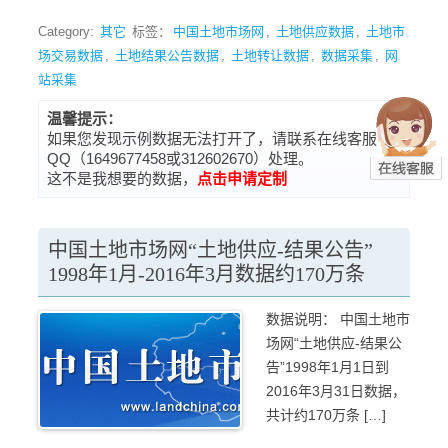
Category:
其它
标签：
中国土地市场网
,
土地供应数据
,
土地市
场交易数据
,
土地结果公告数据
,
土地转让数据
,
数据采集
,
网
站采集
温馨提示：
如果您发现示例数据无法打开了，请联系在线客服
QQ（1649677458或312602670）处理。
这不是我想要的数据，
点击申请定制
中国土地市场网“土地供应-结果公告”
1998年1月-2016年3月数据约170万条
数据说明： 中国土地市
场网“土地供应-结果公
告”1998年1月1日到
2016年3月31日数据，
共计约170万条 […]