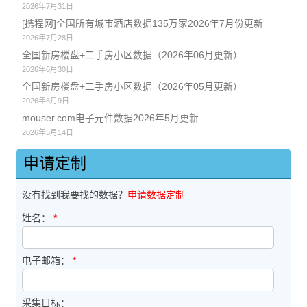
2026年7月31日
[携程网]全国所有城市酒店数据135万家2026年7月份更新
2026年7月28日
全国新房楼盘+二手房小区数据（2026年06月更新）
2026年6月30日
全国新房楼盘+二手房小区数据（2026年05月更新）
2026年6月9日
mouser.com电子元件数据2026年5月更新
2026年5月14日
申请定制
没有找到我要找的数据？
申请数据定制
姓名：
*
电子邮箱：
*
采集目标：