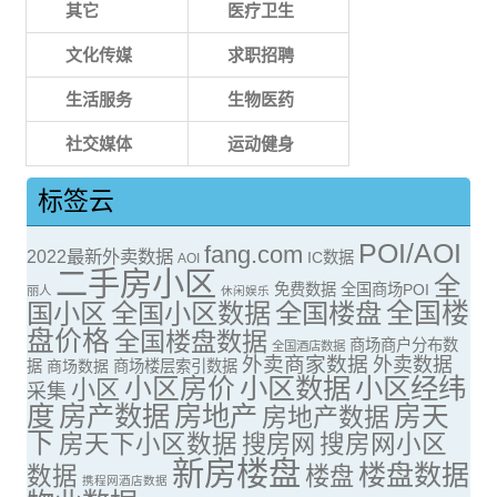
其它
医疗卫生
文化传媒
求职招聘
生活服务
生物医药
社交媒体
运动健身
标签云
POI/AOI
fang.com
2022最新外卖数据
IC数据
AOI
二手房小区
全
免费数据
全国商场POI
丽人
休闲娱乐
全国楼
国小区
全国小区数据
全国楼盘
盘价格
全国楼盘数据
商场商户分布数
全国酒店数据
外卖商家数据
外卖数据
据
商场数据
商场楼层索引数据
小区房价
小区数据
小区经纬
小区
采集
度
房产数据
房地产
房天
房地产数据
下
房天下小区数据
搜房网
搜房网小区
新房楼盘
楼盘数据
数据
楼盘
携程网酒店数据