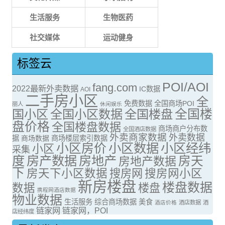
生活服务
生物医药
社交媒体
运动健身
标签云
POI/AOI
fang.com
2022最新外卖数据
IC数据
AOI
二手房小区
全
免费数据
全国商场POI
丽人
休闲娱乐
全国楼
国小区
全国小区数据
全国楼盘
盘价格
全国楼盘数据
商场商户分布数
全国酒店数据
外卖商家数据
外卖数据
据
商场数据
商场楼层索引数据
小区房价
小区数据
小区经纬
小区
采集
度
房产数据
房地产
房天
房地产数据
下
房天下小区数据
搜房网
搜房网小区
新房楼盘
楼盘数据
数据
楼盘
携程网酒店数据
物业数据
生活服务
综合商场数据
美食
酒店价格
酒店数据
酒
链家网
链家网，POI
店经纬度