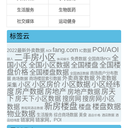
生活服务
生物医药
社交媒体
运动健身
标签云
POI/AOI
fang.com
2022最新外卖数据
IC数据
AOI
二手房小区
全
免费数据
全国商场POI
丽人
休闲娱乐
全国楼
国小区
全国小区数据
全国楼盘
盘价格
全国楼盘数据
商场商户分布数
全国酒店数据
外卖商家数据
外卖数据
据
商场数据
商场楼层索引数据
小区房价
小区数据
小区经纬
小区
采集
度
房产数据
房地产
房天
房地产数据
下
房天下小区数据
搜房网
搜房网小区
新房楼盘
楼盘数据
数据
楼盘
携程网酒店数据
物业数据
生活服务
综合商场数据
美食
酒店价格
酒店数据
酒
链家网
链家网，POI
店经纬度