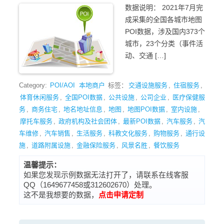
数据说明： 2021年7月完
成采集的全国各城市地图
POI数据，涉及国内373个
城市，23个分类（事件活
动、交通 […]
Category:
POI/AOI
本地商户
标签：
交通设施服务
,
住宿服务
,
体育休闲服务
,
全国POI数据
,
公共设施
,
公司企业
,
医疗保健服
务
,
商务住宅
,
地名地址信息
,
地图
,
地图POI数据
,
室内设施
,
摩托车服务
,
政府机构及社会团体
,
最新POI数据
,
汽车服务
,
汽
车维修
,
汽车销售
,
生活服务
,
科教文化服务
,
购物服务
,
通行设
施
,
道路附属设施
,
金融保险服务
,
风景名胜
,
餐饮服务
温馨提示：
如果您发现示例数据无法打开了，请联系在线客服
QQ（1649677458或312602670）处理。
这不是我想要的数据，
点击申请定制