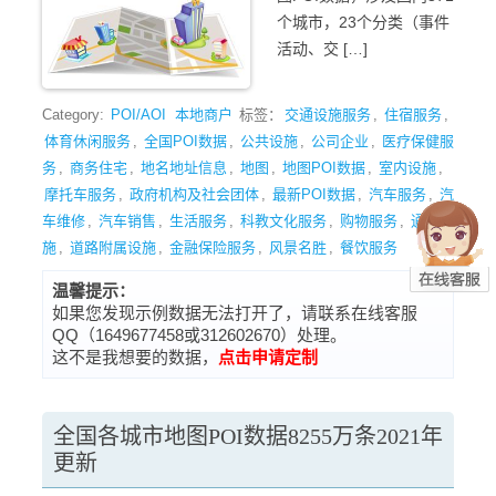
个城市，23个分类（事件
活动、交 […]
Category:
POI/AOI
本地商户
标签：
交通设施服务
,
住宿服务
,
体育休闲服务
,
全国POI数据
,
公共设施
,
公司企业
,
医疗保健服
务
,
商务住宅
,
地名地址信息
,
地图
,
地图POI数据
,
室内设施
,
摩托车服务
,
政府机构及社会团体
,
最新POI数据
,
汽车服务
,
汽
车维修
,
汽车销售
,
生活服务
,
科教文化服务
,
购物服务
,
通行设
施
,
道路附属设施
,
金融保险服务
,
风景名胜
,
餐饮服务
温馨提示：
如果您发现示例数据无法打开了，请联系在线客服
QQ（1649677458或312602670）处理。
这不是我想要的数据，
点击申请定制
全国各城市地图POI数据8255万条2021年
更新