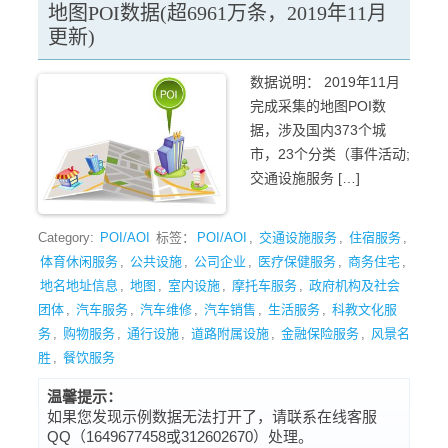
地图POI数据(超6961万条，2019年11月
更新)
数据说明： 2019年11月
完成采集的地图POI数
据，涉及国内373个城
市，23个分类（事件活动;
交通设施服务 […]
Category:
POI/AOI
标签：
POI/AOI
,
交通设施服务
,
住宿服务
,
体育休闲服务
,
公共设施
,
公司企业
,
医疗保健服务
,
商务住宅
,
地名地址信息
,
地图
,
室内设施
,
摩托车服务
,
政府机构及社会
团体
,
汽车服务
,
汽车维修
,
汽车销售
,
生活服务
,
科教文化服
务
,
购物服务
,
通行设施
,
道路附属设施
,
金融保险服务
,
风景名
胜
,
餐饮服务
温馨提示：
如果您发现示例数据无法打开了，请联系在线客服
QQ（1649677458或312602670）处理。