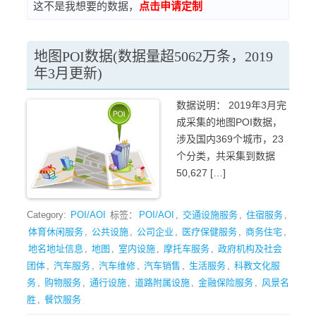
这不是我想要的数据，
点击申请定制
地图POI数据(数据量超5062万条，2019
年3月更新)
数据说明： 2019年3月完
成采集的地图POI数据，
涉及国内369个城市，23
个分类，共采集到数据
50,627 […]
Category:
POI/AOI
标签：
POI/AOI
,
交通设施服务
,
住宿服务
,
体育休闲服务
,
公共设施
,
公司企业
,
医疗保健服务
,
商务住宅
,
地名地址信息
,
地图
,
室内设施
,
摩托车服务
,
政府机构及社会
团体
,
汽车服务
,
汽车维修
,
汽车销售
,
生活服务
,
科教文化服
务
,
购物服务
,
通行设施
,
道路附属设施
,
金融保险服务
,
风景名
胜
,
餐饮服务