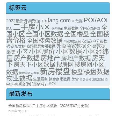
标签云
POI/AOI
fang.com
2022最新外卖数据
IC数据
AOI
二手房小区
全
免费数据
全国商场POI
丽人
休闲娱乐
全国楼
国小区
全国小区数据
全国楼盘
盘价格
全国楼盘数据
商场商户分布数
全国酒店数据
外卖商家数据
外卖数据
据
商场数据
商场楼层索引数据
小区房价
小区数据
小区经纬
小区
采集
度
房产数据
房地产
房天
房地产数据
下
房天下小区数据
搜房网
搜房网小区
新房楼盘
楼盘数据
数据
楼盘
携程网酒店数据
物业数据
生活服务
综合商场数据
美食
酒店价格
酒店数据
酒
链家网
链家网，POI
店经纬度
最新发布
全国新房楼盘+二手房小区数据（2026年07月更新）
2026年7月31日