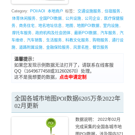
Category:
POI/AOI
本地商户
标签：
交通设施服务
,
住宿服务
,
体育休闲服务
,
全国POI数据
,
公共设施
,
公司企业
,
医疗保健服
务
,
商务住宅
,
地名地址信息
,
地图
,
地图POI数据
,
室内设施
,
摩托车服务
,
政府机构及社会团体
,
最新POI数据
,
汽车服务
,
汽
车维修
,
汽车销售
,
生活服务
,
科教文化服务
,
购物服务
,
通行设
施
,
道路附属设施
,
金融保险服务
,
风景名胜
,
餐饮服务
温馨提示：
如果您发现示例数据无法打开了，请联系在线客服
QQ（1649677458或312602670）处理。
这不是我想要的数据，
点击申请定制
全国各城市地图POI数据6205万条2022年
02月更新
数据说明： 2022年02月
完成采集的全国各城市地
图POI数据，涉及国内371