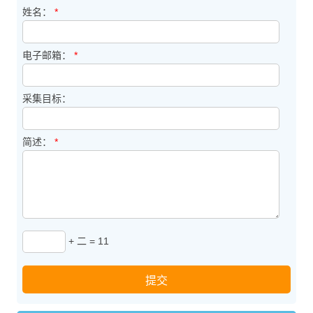
姓名：
*
电子邮箱：
*
采集目标：
简述：
*
+ 二 = 11