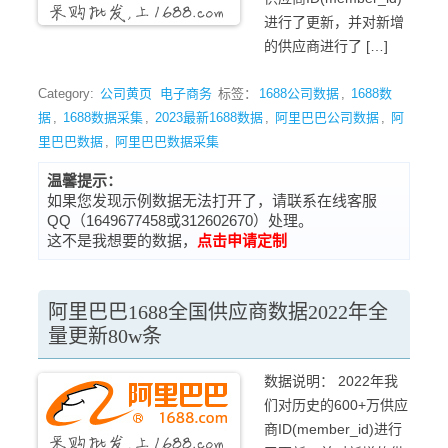
进行了更新，并对新增
的供应商进行了 […]
Category:
公司黄页
电子商务
标签：
1688公司数据
,
1688数
据
,
1688数据采集
,
2023最新1688数据
,
阿里巴巴公司数据
,
阿
里巴巴数据
,
阿里巴巴数据采集
温馨提示：
如果您发现示例数据无法打开了，请联系在线客服
QQ（1649677458或312602670）处理。
这不是我想要的数据，
点击申请定制
阿里巴巴1688全国供应商数据2022年全
量更新80w条
数据说明： 2022年我
们对历史的600+万供应
商ID(member_id)进行