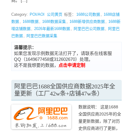
商。 […]
Category:
POI/AOI
公司黄页
标签：
1688公司数据
,
1688店铺
数据
,
1688数据
,
1688数据采集
,
1688新增供应商数据
,
1688新
增店铺数据
,
2026年最新1688数据
,
阿里巴巴公司数据
,
阿里巴
巴数据
,
阿里巴巴数据采集
温馨提示：
如果您发现示例数据无法打开了，请联系在线客服
QQ（1649677458或312602670）处理。
这不是我想要的数据，
点击申请定制
阿里巴巴1688全国供应商数据2025年全
量更新（工厂42w条+店铺47w条）
数据说明： 这是1688
全国供应商2025年的全
量更新数据，除了对历
史供应商进行了更新，