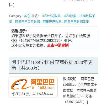
[…]
Category:
其它
标签：
1688公司数据
,
1688数据
,
1688数据采
集
,
阿里巴巴公司数据
,
阿里巴巴数据
,
阿里巴巴数据采集
温馨提示：
如果您发现示例数据无法打开了，请联系在线客服
QQ（1649677458或312602670）处理。
这不是我想要的数据，
点击申请定制
阿里巴巴1688全国供应商数据2020年更
新（共560万）
数据说明： 阿里巴巴
(1688.com)供应商库全
国数据，本次共采集更
新数据超过560万条
（5,601,363 […]