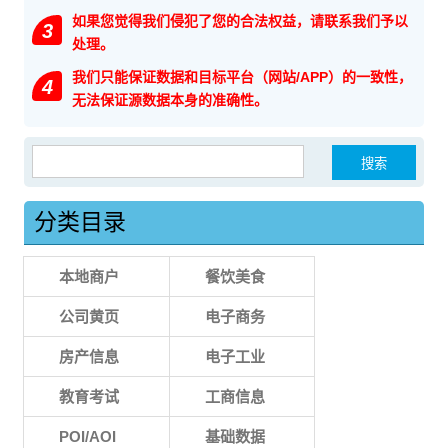
如果您觉得我们侵犯了您的合法权益，请联系我们予以
3
处理。
我们只能保证数据和目标平台（网站/APP）的一致性，
4
无法保证源数据本身的准确性。
搜索：
分类目录
本地商户
餐饮美食
公司黄页
电子商务
房产信息
电子工业
教育考试
工商信息
POI/AOI
基础数据