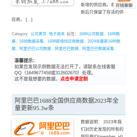
新增的供应商。本次更
新后只保留了存活的供
应商， […]
Category:
公司黄页
电子商务
标签：
1688公司数据
,
1688数
据
,
1688数据采集
,
1688新增供应商数据
,
2024年最新1688数
据
,
阿里巴巴公司数据
,
阿里巴巴数据
,
阿里巴巴数据采集
温馨提示：
如果您发现示例数据无法打开了，请联系在线客服
QQ（1649677458或312602670）处理。
这不是我想要的数据，
点击申请定制
阿里巴巴1688全国供应商数据2023年全
量更新95.3w条
数据说明： 2023年我
们对历史发现的所有的
供应商ID(member_id)