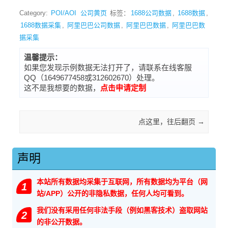
Category:
POI/AOI
公司黄页
标签：
1688公司数据
,
1688数据
,
1688数据采集
,
阿里巴巴公司数据
,
阿里巴巴数据
,
阿里巴巴数
据采集
温馨提示：
如果您发现示例数据无法打开了，请联系在线客服
QQ（1649677458或312602670）处理。
这不是我想要的数据，
点击申请定制
Post navigation
点这里，往后翻页
→
声明
本站所有数据均采集于互联网，所有数据均为平台（网
1
站/APP）公开的非隐私数据，任何人均可看到。
我们没有采用任何非法手段（例如黑客技术）盗取网站
2
的非公开数据。