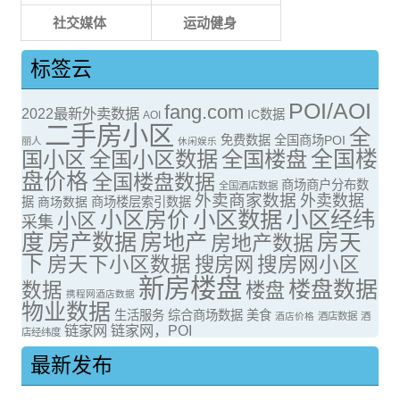
社交媒体
运动健身
标签云
POI/AOI
fang.com
2022最新外卖数据
IC数据
AOI
二手房小区
全
免费数据
全国商场POI
丽人
休闲娱乐
全国楼
国小区
全国小区数据
全国楼盘
盘价格
全国楼盘数据
商场商户分布数
全国酒店数据
外卖商家数据
外卖数据
据
商场数据
商场楼层索引数据
小区房价
小区数据
小区经纬
小区
采集
度
房产数据
房地产
房天
房地产数据
下
房天下小区数据
搜房网
搜房网小区
新房楼盘
楼盘数据
数据
楼盘
携程网酒店数据
物业数据
生活服务
综合商场数据
美食
酒店价格
酒店数据
酒
链家网
链家网，POI
店经纬度
最新发布