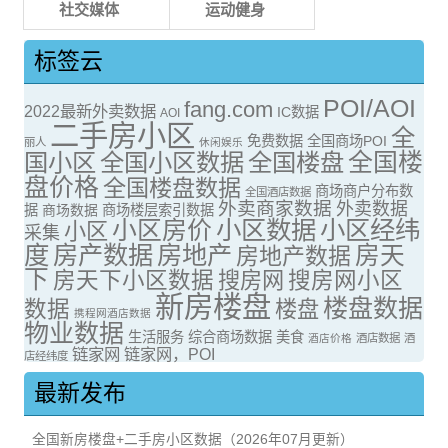
社交媒体
运动健身
标签云
POI/AOI
fang.com
2022最新外卖数据
IC数据
AOI
二手房小区
全
免费数据
全国商场POI
丽人
休闲娱乐
全国楼
国小区
全国小区数据
全国楼盘
盘价格
全国楼盘数据
商场商户分布数
全国酒店数据
外卖商家数据
外卖数据
据
商场数据
商场楼层索引数据
小区房价
小区数据
小区经纬
小区
采集
度
房产数据
房地产
房天
房地产数据
下
房天下小区数据
搜房网
搜房网小区
新房楼盘
楼盘数据
数据
楼盘
携程网酒店数据
物业数据
生活服务
综合商场数据
美食
酒店价格
酒店数据
酒
链家网
链家网，POI
店经纬度
最新发布
全国新房楼盘+二手房小区数据（2026年07月更新）