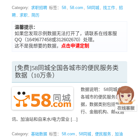
Category:
求职招聘
标签：
58
,
58.com
,
58同城
,
找工作
,
招
聘
,
求职
,
简历
温馨提示：
如果您发现示例数据无法打开了，请联系在线客服
QQ（1649677458或312602670）处理。
这不是我想要的数据，
点击申请定制
[免费]58同城全国各城市的便民服务类
数据（10万条）
数据说明： 58同城全国
各城市的便民服务类数
据，数据类别包括银
行、金融机构、邮政通
讯、加油站和自来水/电力营业 […]
Category:
基础数据
标签：
58.com
,
58同城
,
便民服务
,
加油