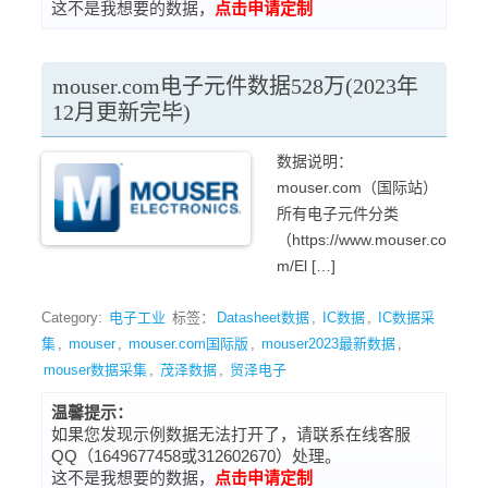
这不是我想要的数据，
点击申请定制
mouser.com电子元件数据528万(2023年
12月更新完毕)
数据说明：
mouser.com（国际站）
所有电子元件分类
（https://www.mouser.co
m/El […]
Category:
电子工业
标签：
Datasheet数据
,
IC数据
,
IC数据采
集
,
mouser
,
mouser.com国际版
,
mouser2023最新数据
,
mouser数据采集
,
茂泽数据
,
贸泽电子
温馨提示：
如果您发现示例数据无法打开了，请联系在线客服
QQ（1649677458或312602670）处理。
这不是我想要的数据，
点击申请定制