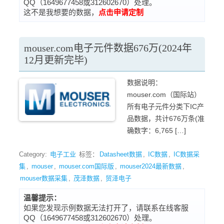
QQ（1649677458或312602670）处理。
这不是我想要的数据，
点击申请定制
mouser.com电子元件数据676万(2024年
12月更新完毕)
数据说明：
mouser.com（国际站）
所有电子元件分类下IC产
品数据，共计676万条(准
确数字：6,765 […]
Category:
电子工业
标签：
Datasheet数据
,
IC数据
,
IC数据采
集
,
mouser
,
mouser.com国际版
,
mouser2024最新数据
,
mouser数据采集
,
茂泽数据
,
贸泽电子
温馨提示：
如果您发现示例数据无法打开了，请联系在线客服
QQ（1649677458或312602670）处理。