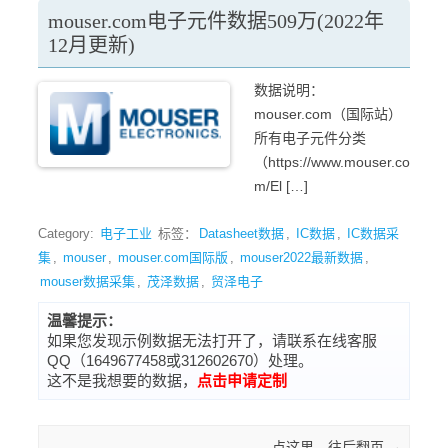
mouser.com电子元件数据509万(2022年
12月更新)
数据说明：
mouser.com（国际站）
所有电子元件分类
（https://www.mouser.co
m/El […]
Category:
电子工业
标签：
Datasheet数据
,
IC数据
,
IC数据采
集
,
mouser
,
mouser.com国际版
,
mouser2022最新数据
,
mouser数据采集
,
茂泽数据
,
贸泽电子
温馨提示：
如果您发现示例数据无法打开了，请联系在线客服
QQ（1649677458或312602670）处理。
这不是我想要的数据，
点击申请定制
Post navigation
点这里，往后翻页
→