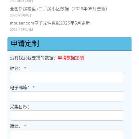
2026年6月30日
全国新房楼盘+二手房小区数据（2026年05月更新）
2026年6月9日
mouser.com电子元件数据2026年5月更新
2026年5月14日
申请定制
没有找到我要找的数据？
申请数据定制
姓名：
*
电子邮箱：
*
采集目标：
简述：
*