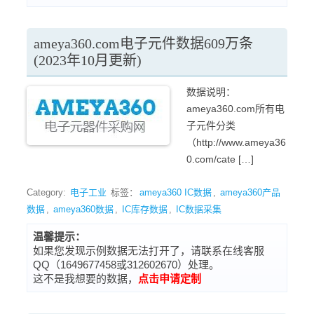
ameya360.com电子元件数据609万条
(2023年10月更新)
数据说明：
ameya360.com所有电
子元件分类
（http://www.ameya36
0.com/cate […]
Category:
电子工业
标签：
ameya360 IC数据
,
ameya360产品
数据
,
ameya360数据
,
IC库存数据
,
IC数据采集
温馨提示：
如果您发现示例数据无法打开了，请联系在线客服
QQ（1649677458或312602670）处理。
这不是我想要的数据，
点击申请定制