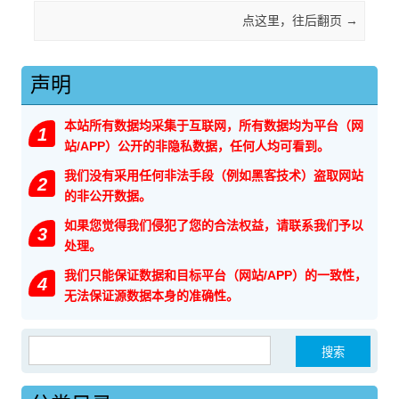
Post navigation
点这里，往后翻页
→
声明
本站所有数据均采集于互联网，所有数据均为平台（网
1
站/APP）公开的非隐私数据，任何人均可看到。
我们没有采用任何非法手段（例如黑客技术）盗取网站
2
的非公开数据。
如果您觉得我们侵犯了您的合法权益，请联系我们予以
3
处理。
我们只能保证数据和目标平台（网站/APP）的一致性，
4
无法保证源数据本身的准确性。
搜索：