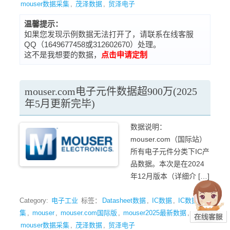
mouser数据采集
,
茂泽数据
,
贸泽电子
温馨提示：
如果您发现示例数据无法打开了，请联系在线客服
QQ（1649677458或312602670）处理。
这不是我想要的数据，
点击申请定制
mouser.com电子元件数据超900万(2025
年5月更新完毕)
数据说明：
mouser.com（国际站）
所有电子元件分类下IC产
品数据。本次是在2024
年12月版本（详细介 […]
Category:
电子工业
标签：
Datasheet数据
,
IC数据
,
IC数据采
集
,
mouser
,
mouser.com国际版
,
mouser2025最新数据
,
mouser数据采集
,
茂泽数据
,
贸泽电子