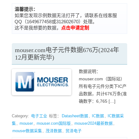
温馨提示：
如果您发现示例数据无法打开了，请联系在线客服
QQ（1649677458或312602670）处理。
这不是我想要的数据，
点击申请定制
mouser.com电子元件数据676万(2024年
12月更新完毕)
数据说明：
mouser.com（国际站）
所有电子元件分类下IC产
品数据，共计676万条(准
确数字：6,765 […]
Category:
电子工业
标签：
Datasheet数据
,
IC数据
,
IC数据采
集
,
mouser
,
mouser.com国际版
,
mouser2024最新数据
,
mouser数据采集
,
茂泽数据
,
贸泽电子