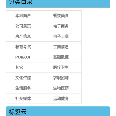
分类目录
本地商户
餐饮美食
公司黄页
电子商务
房产信息
电子工业
教育考试
工商信息
POI/AOI
基础数据
其它
医疗卫生
文化传媒
求职招聘
生活服务
生物医药
社交媒体
运动健身
标签云