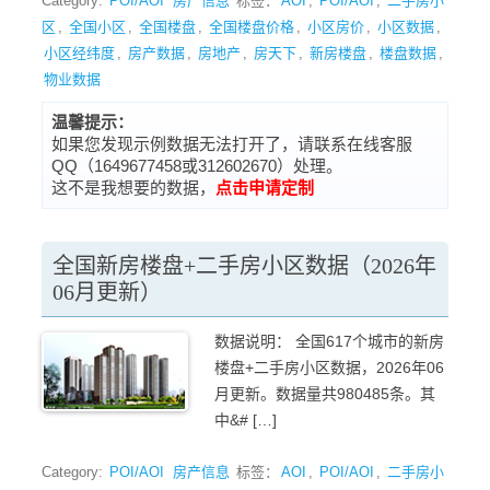
Category:
POI/AOI
房产信息
标签：
AOI
,
POI/AOI
,
二手房小
区
,
全国小区
,
全国楼盘
,
全国楼盘价格
,
小区房价
,
小区数据
,
小区经纬度
,
房产数据
,
房地产
,
房天下
,
新房楼盘
,
楼盘数据
,
物业数据
温馨提示：
如果您发现示例数据无法打开了，请联系在线客服
QQ（1649677458或312602670）处理。
这不是我想要的数据，
点击申请定制
全国新房楼盘+二手房小区数据（2026年
06月更新）
数据说明： 全国617个城市的新房
楼盘+二手房小区数据，2026年06
月更新。数据量共980485条。其
中&# […]
Category:
POI/AOI
房产信息
标签：
AOI
,
POI/AOI
,
二手房小