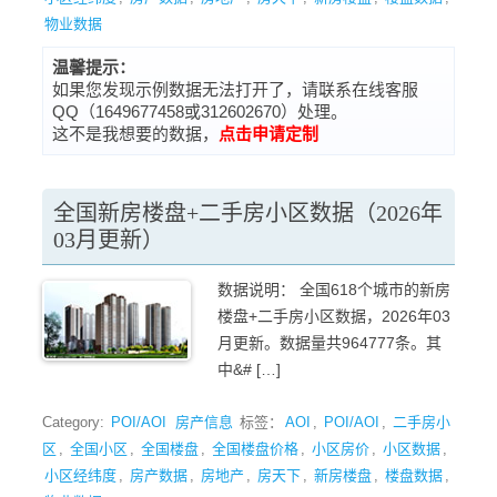
物业数据
温馨提示：
如果您发现示例数据无法打开了，请联系在线客服
QQ（1649677458或312602670）处理。
这不是我想要的数据，
点击申请定制
全国新房楼盘+二手房小区数据（2026年
03月更新）
数据说明： 全国618个城市的新房
楼盘+二手房小区数据，2026年03
月更新。数据量共964777条。其
中&# […]
Category:
POI/AOI
房产信息
标签：
AOI
,
POI/AOI
,
二手房小
区
,
全国小区
,
全国楼盘
,
全国楼盘价格
,
小区房价
,
小区数据
,
小区经纬度
,
房产数据
,
房地产
,
房天下
,
新房楼盘
,
楼盘数据
,