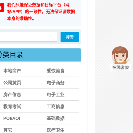
我们只能保证数据和目标平台（网
4
站/APP）的一致性，无法保证源数据
本身的准确性。
索：
分类目录
本地商户
餐饮美食
公司黄页
电子商务
房产信息
电子工业
教育考试
工商信息
POI/AOI
基础数据
其它
医疗卫生