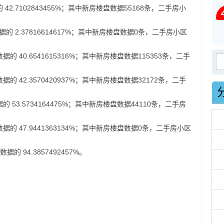
的 42.7102843455%；其中新房楼盘数据55168条，二手房小
数据的 2.37816614617%；其中新房楼盘数据0条，二手房小区
数据的 40.6541615316%；其中新房楼盘数据115353条，二手
搜
数据的 42.3570420937%；其中新房楼盘数据32172条，二手
据的 53.5734164475%；其中新房楼盘数据44110条，二手房
数据的 47.9441363134%；其中新房楼盘数据0条，二手房小区
据的 94.3857492457%。