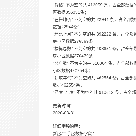
“价格” 不为空的共 412059 条，占全部数据
区数据356891条；
“在售均价” 不为空的共 22944 条，占全部
数据22944条；
“环比上月” 不为空的共 392222 条，占全部
房小区数据276869条；
“楼栋总数” 不为空的共 408651 条，占全部
房小区数据376479条；
“总户数” 不为空的共 516864 条，占全部数
小区数据472754条；
“建筑年代” 不为空的共 462554 条，占全部
数据462554条；
“经度, 纬度” 不为空的共 910612 条，占全部数
更新时间：
2026-03-31
详细字段说明：
新房/二手房数据字段：