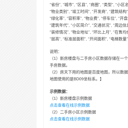
“省份”, “城市”, “区县”, “商圈”, “类型”, “小
“物业类别”, “竣工时间”, “开发商”, “建筑结构”
“绿化率”, “容积率”, “物业费”, “停车位”, “
“建筑年代”, “小区简介”, “交通状况”, “周边信息”
“装修情况”, “物业地址”, “环比上月”, “在售均价
“层高”, “标准层面积”, “开间面积”, “电梯数量
说明：
（1）新房楼盘与二手房小区数据存储在一个
手房数据。
（2）房天下用的地图是百度地图，所以数据
地图使用的是BD09坐标系。】
示例数据：
（1）新房楼盘示例数据
点击查看在线示例数据
（2）二手房小区示例数据
点击查看在线示例数据