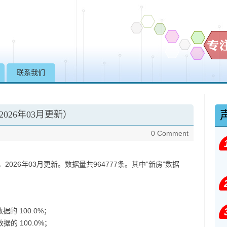
Skip to content
联系我们
026年03月更新）
0 Comment
026年03月更新。数据量共964777条。其中”新房”数据
据的 100.0%；
数据的 100.0%；