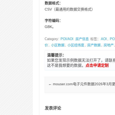
数据格式：
CSV（最通用的数据交换格式）
字符编码：
GBK。
Category:
POI/AOI
房产信息
标签：
AOI
,
PO
价
,
小区数据
,
小区经纬度
,
房产数据
,
房地产
温馨提示：
如果您发现示例数据无法打开了，请联系在线客
这不是我想要的数据，
点击申请定制
Post navigation
←
mouser.com电子元件数据2026年3月
发表评论