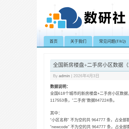
首页
关于我们
常见问题(FAQ)
全国新房楼盘+二手房小区数据（2
By
admin
|
2026年4月3日
数据说明：
全国618个城市的新房楼盘+二手房小区数据，2
117553条，”二手房”数据847224条。
其中：
“小区名称” 不为空的共 964777 条，占全部数
“newcode” 不为空的共 964777 条，占全部