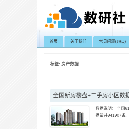
首页
关于我们
常见问题(FAQ)
标签:
房产数据
全国新房楼盘+二手房小区数据（
数据说明： 全国6
据量共941907条。