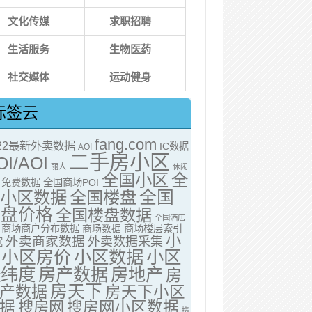
文化传媒
求职招聘
生活服务
生物医药
社交媒体
运动健身
标签云
fang.com
022最新外卖数据
IC数据
AOI
二手房小区
OI/AOI
丽人
休闲
全国小区
全
免费数据
全国商场POI
全国
国小区数据
全国楼盘
楼盘价格
全国楼盘数据
全国酒店
商场商户分布数据
商场数据
商场楼层索引
小
外卖商家数据
外卖数据采集
据
小区房价
小区数据
小区
经纬度
房产数据
房地产
房
房天下
产数据
房天下小区
据
搜房网
搜房网小区数据
携