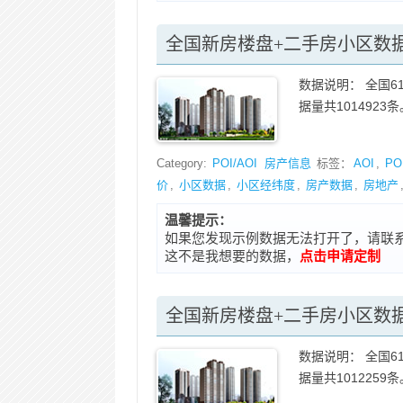
全国新房楼盘+二手房小区数据（
数据说明： 全国6
据量共1014923条
Category:
POI/AOI
房产信息
标签：
AOI
,
PO
价
,
小区数据
,
小区经纬度
,
房产数据
,
房地产
温馨提示：
如果您发现示例数据无法打开了，请联系在线客
这不是我想要的数据，
点击申请定制
全国新房楼盘+二手房小区数据（
数据说明： 全国6
据量共1012259条