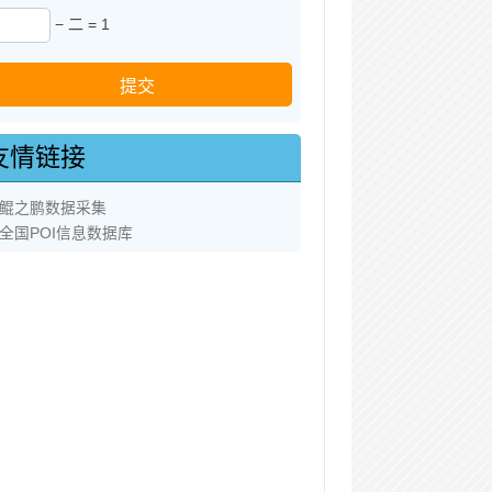
− 二 = 1
友情链接
鲲之鹏数据采集
全国POI信息数据库