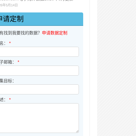
26年5月14日
申请定制
有找到我要找的数据？
申请数据定制
名：
*
子邮箱：
*
集目标：
述：
*