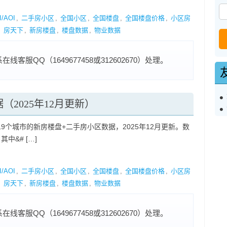
I/AOI
,
二手房小区
,
全国小区
,
全国楼盘
,
全国楼盘价格
,
小区房
,
房天下
,
新房楼盘
,
楼盘数据
,
物业数据
服QQ（1649677458或312602670）处理。
2025年12月更新）
19个城市的新房楼盘+二手房小区数据，2025年12月更新。数
其中&# […]
I/AOI
,
二手房小区
,
全国小区
,
全国楼盘
,
全国楼盘价格
,
小区房
,
房天下
,
新房楼盘
,
楼盘数据
,
物业数据
服QQ（1649677458或312602670）处理。