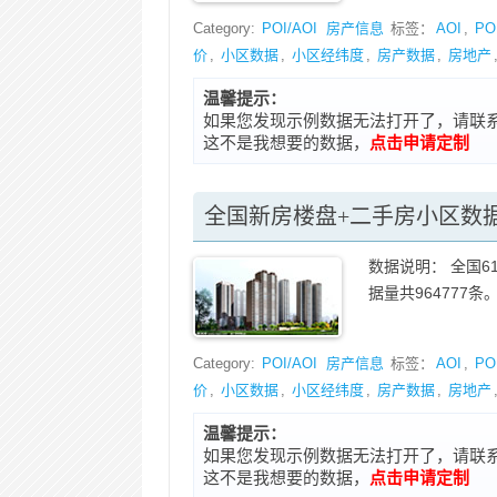
Category:
POI/AOI
房产信息
标签：
AOI
,
PO
价
,
小区数据
,
小区经纬度
,
房产数据
,
房地产
温馨提示：
如果您发现示例数据无法打开了，请联系在线客
这不是我想要的数据，
点击申请定制
全国新房楼盘+二手房小区数据（
数据说明： 全国6
据量共964777条。
Category:
POI/AOI
房产信息
标签：
AOI
,
PO
价
,
小区数据
,
小区经纬度
,
房产数据
,
房地产
温馨提示：
如果您发现示例数据无法打开了，请联系在线客
这不是我想要的数据，
点击申请定制