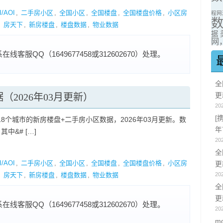
I/AOI
,
二手房小区
,
全国小区
,
全国楼盘
,
全国楼盘价格
,
小区房
程网
,
房天下
,
新房楼盘
,
楼盘数据
,
物业数据
据
网，
服QQ（1649677458或312602670）处理。
全
2026年03月更新）
更
20
[
18个城市的新房楼盘+二手房小区数据，2026年03月更新。数
年
其中&# […]
20
全
I/AOI
,
二手房小区
,
全国小区
,
全国楼盘
,
全国楼盘价格
,
小区房
更
,
房天下
,
新房楼盘
,
楼盘数据
,
物业数据
20
全
更
服QQ（1649677458或312602670）处理。
20
m