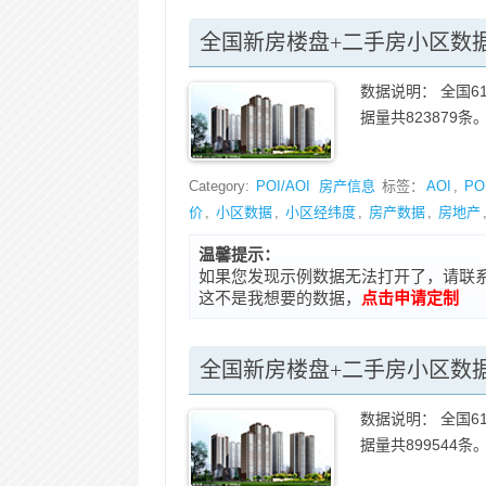
全国新房楼盘+二手房小区数据（
数据说明： 全国6
据量共823879条。
Category:
POI/AOI
房产信息
标签：
AOI
,
PO
价
,
小区数据
,
小区经纬度
,
房产数据
,
房地产
温馨提示：
如果您发现示例数据无法打开了，请联系在线客
这不是我想要的数据，
点击申请定制
全国新房楼盘+二手房小区数据（
数据说明： 全国6
据量共899544条。