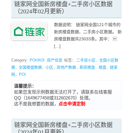
链家网全国新房楼盘+二手房小区数据
（2024年02月更新）
数据说明： 链家网全国121个城市的
新房楼盘数据、二手房小区数据。 新
房楼盘数据共23033条。其中： 
[…]
Category:
POI/AOI
房产信息
标签：
二手房小区
,
全国小区数
据
,
全国楼盘数据
,
小区
,
房地产数据
,
新房楼盘
,
楼盘
,
链家
网，POI
温馨提示：
如果您发现示例数据无法打开了，请联系在线客服
QQ（1649677458或312602670）处理。
这不是我想要的数据，
点击申请定制
链家网全国新房楼盘+二手房小区数据
（2024年01月更新）