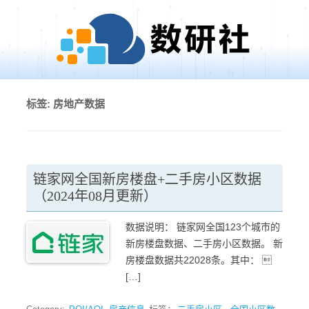
Skip to content
标签:
房地产数据
链家网全国新房楼盘+二手房小区数据
（2024年08月更新）
数据说明： 链家网全国123个城市的
新房楼盘数据、二手房小区数据。 新
房楼盘数据共22028条。其中： 
[…]