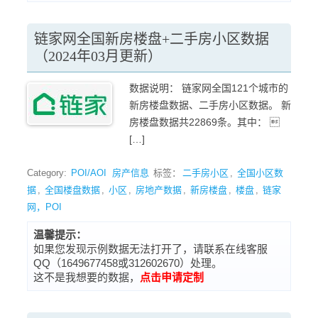
链家网全国新房楼盘+二手房小区数据
（2024年03月更新）
数据说明： 链家网全国121个城市的
新房楼盘数据、二手房小区数据。 新
房楼盘数据共22869条。其中： 
[…]
Category:
POI/AOI
房产信息
标签：
二手房小区
,
全国小区数
据
,
全国楼盘数据
,
小区
,
房地产数据
,
新房楼盘
,
楼盘
,
链家
网，POI
温馨提示：
如果您发现示例数据无法打开了，请联系在线客服
QQ（1649677458或312602670）处理。
这不是我想要的数据，
点击申请定制