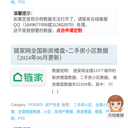
网，POI
温馨提示：
如果您发现示例数据无法打开了，请联系在线客服
QQ（1649677458或312602670）处理。
这不是我想要的数据，
点击申请定制
链家网全国新房楼盘+二手房小区数据
（2024年06月更新）
数据说明： 链家网全国123个城市的
新房楼盘数据、二手房小区数据。 新
房楼盘数据共22204条。其中： 
[…]
Category:
POI/AOI
房产信息
标签：
二手房小区
,
全国小区数
据
,
全国楼盘数据
,
小区
,
房地产数据
,
新房楼盘
,
楼盘
,
链家
网，POI