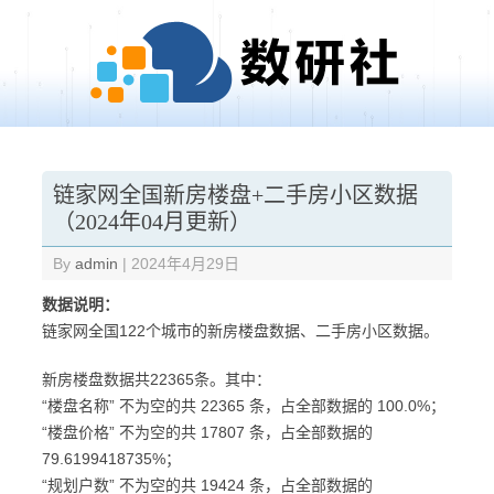
Skip to content
链家网全国新房楼盘+二手房小区数据
（2024年04月更新）
By
admin
|
2024年4月29日
数据说明：
链家网全国122个城市的新房楼盘数据、二手房小区数据。
新房楼盘数据共22365条。其中：
“楼盘名称” 不为空的共 22365 条，占全部数据的 100.0%；
“楼盘价格” 不为空的共 17807 条，占全部数据的
79.6199418735%；
“规划户数” 不为空的共 19424 条，占全部数据的