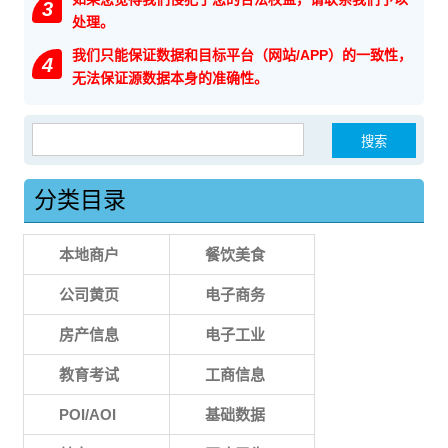
3
处理。
我们只能保证数据和目标平台（网站/APP）的一致性，
4
无法保证源数据本身的准确性。
搜索：
分类目录
本地商户
餐饮美食
公司黄页
电子商务
房产信息
电子工业
教育考试
工商信息
POI/AOI
基础数据