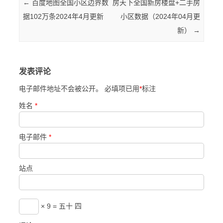
Post navigation
←
百度地图全国小区边界数
房天下全国新房楼盘+二手房
据102万条2024年4月更新
小区数据（2024年04月更
新）
→
发表评论
电子邮件地址不会被公开。 必填项已用
*
标注
姓名
*
电子邮件
*
站点
× 9 = 五十 四