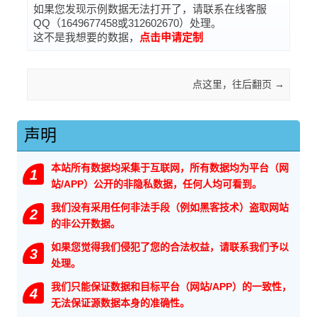
如果您发现示例数据无法打开了，请联系在线客服
QQ（1649677458或312602670）处理。
这不是我想要的数据，
点击申请定制
Post navigation
点这里，往后翻页
→
声明
本站所有数据均采集于互联网，所有数据均为平台（网
1
站/APP）公开的非隐私数据，任何人均可看到。
我们没有采用任何非法手段（例如黑客技术）盗取网站
2
的非公开数据。
如果您觉得我们侵犯了您的合法权益，请联系我们予以
3
处理。
我们只能保证数据和目标平台（网站/APP）的一致性，
4
无法保证源数据本身的准确性。