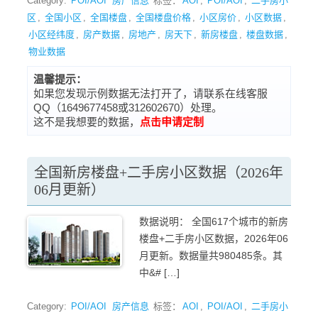
Category:
POI/AOI
房产信息
标签：
AOI
,
POI/AOI
,
二手房小
区
,
全国小区
,
全国楼盘
,
全国楼盘价格
,
小区房价
,
小区数据
,
小区经纬度
,
房产数据
,
房地产
,
房天下
,
新房楼盘
,
楼盘数据
,
物业数据
温馨提示：
如果您发现示例数据无法打开了，请联系在线客服
QQ（1649677458或312602670）处理。
这不是我想要的数据，
点击申请定制
全国新房楼盘+二手房小区数据（2026年
06月更新）
数据说明： 全国617个城市的新房
楼盘+二手房小区数据，2026年06
月更新。数据量共980485条。其
中&# […]
Category:
POI/AOI
房产信息
标签：
AOI
,
POI/AOI
,
二手房小