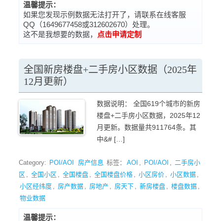
温馨提示：
如果您发现示例数据无法打开了，请联系在线客服
QQ（1649677458或312602670）处理。
这不是我想要的数据，
点击申请定制
全国新房楼盘+二手房小区数据（2025年
12月更新）
数据说明： 全国619个城市的新房
楼盘+二手房小区数据，2025年12
月更新。数据量共911764条。其
中&# […]
Category:
POI/AOI
房产信息
标签：
AOI
,
POI/AOI
,
二手房小
区
,
全国小区
,
全国楼盘
,
全国楼盘价格
,
小区房价
,
小区数据
,
小区经纬度
,
房产数据
,
房地产
,
房天下
,
新房楼盘
,
楼盘数据
,
物业数据
温馨提示：