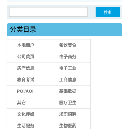
搜索：
分类目录
本地商户
餐饮美食
公司黄页
电子商务
房产信息
电子工业
教育考试
工商信息
POI/AOI
基础数据
其它
医疗卫生
文化传媒
求职招聘
生活服务
生物医药