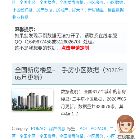
区
,
全国小区
,
全国楼盘
,
全国楼盘价格
,
小区房价
,
小区数据
,
小区经纬度
,
房产数据
,
房地产
,
房天下
,
新房楼盘
,
楼盘数据
,
物业数据
温馨提示：
如果您发现示例数据无法打开了，请联系在线客服
QQ（1649677458或312602670）处理。
这不是我想要的数据，
点击申请定制
全国新房楼盘+二手房小区数据（2026年
05月更新）
数据说明： 全国617个城市的新房
楼盘+二手房小区数据，2026年05
月更新。数据量共823879条。其
中&# […]
Category:
POI/AOI
房产信息
标签：
AOI
,
POI/AOI
,
二手房小
区
,
全国小区
,
全国楼盘
,
全国楼盘价格
,
小区房价
,
小区数据
,