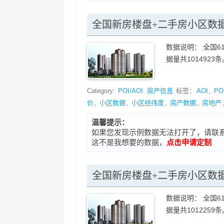
全国新房楼盘+二手房小区数据（
数据说明： 全国6
据量共1014923条
Category:
POI/AOI
房产信息
标签：
AOI
,
PO
价
,
小区数据
,
小区经纬度
,
房产数据
,
房地产
温馨提示：
如果您发现示例数据无法打开了，请联系在线客
这不是我想要的数据，
点击申请定制
全国新房楼盘+二手房小区数据（
数据说明： 全国6
据量共1012259条