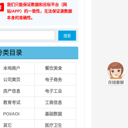
我们只能保证数据和目标平台（网
4
站/APP）的一致性，无法保证源数据
本身的准确性。
索：
分类目录
本地商户
餐饮美食
公司黄页
电子商务
房产信息
电子工业
教育考试
工商信息
POI/AOI
基础数据
其它
医疗卫生