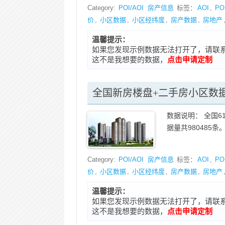
Category:
POI/AOI
房产信息
标签：
AOI
,
PO
价
,
小区数据
,
小区经纬度
,
房产数据
,
房地产
温馨提示：
如果您发现示例数据无法打开了，请联系在线客
这不是我想要的数据，
点击申请定制
全国新房楼盘+二手房小区数据（
数据说明： 全国6
据量共980485条。
Category:
POI/AOI
房产信息
标签：
AOI
,
PO
价
,
小区数据
,
小区经纬度
,
房产数据
,
房地产
温馨提示：
如果您发现示例数据无法打开了，请联系在线客
这不是我想要的数据，
点击申请定制