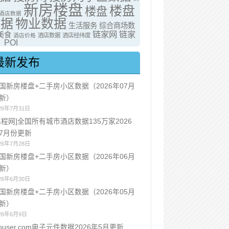
新房楼盘
楼盘
楼盘
酒店数据
数据
物业数据
生活服务
综合商场数
链家网
链家
美食
酒店价格
酒店数据
酒店经纬度
POI
最新发布
国新房楼盘+二手房小区数据（2026年07月
新）
26年7月31日
携程网]全国所有城市酒店数据135万家2026
7月份更新
26年7月28日
国新房楼盘+二手房小区数据（2026年06月
新）
26年6月30日
国新房楼盘+二手房小区数据（2026年05月
新）
26年6月9日
ouser.com电子元件数据2026年5月更新