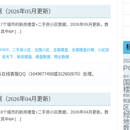
2026年05月更新）
17个城市的新房楼盘+二手房小区数据，2026年05月更新。数
其中&# […]
I/AOI
,
二手房小区
,
全国小区
,
全国楼盘
,
全国楼盘价格
,
小区房
,
房天下
,
新房楼盘
,
楼盘数据
,
物业数据
2
P
服QQ（1649677458或312602670）处理。
娱乐
数据
2026年04月更新）
数
区
18个城市的新房楼盘+二手房小区数据，2026年04月更新。数
其中&# […]
地
数