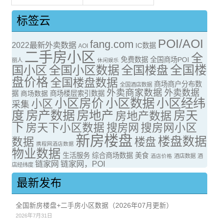
标签云
POI/AOI
fang.com
2022最新外卖数据
IC数据
AOI
二手房小区
全
免费数据
全国商场POI
丽人
休闲娱乐
全国楼
国小区
全国小区数据
全国楼盘
盘价格
全国楼盘数据
商场商户分布数
全国酒店数据
外卖商家数据
外卖数据
据
商场数据
商场楼层索引数据
小区房价
小区数据
小区经纬
小区
采集
度
房产数据
房地产
房天
房地产数据
下
房天下小区数据
搜房网
搜房网小区
新房楼盘
楼盘数据
数据
楼盘
携程网酒店数据
物业数据
生活服务
综合商场数据
美食
酒店价格
酒店数据
酒
链家网
链家网，POI
店经纬度
最新发布
全国新房楼盘+二手房小区数据（2026年07月更新）
2026年7月31日