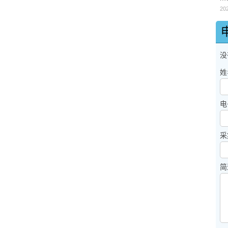
20
没
姓
电
采
简