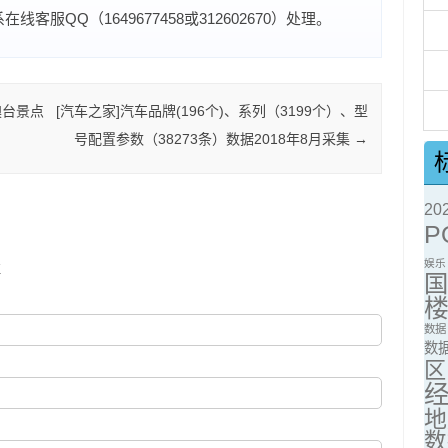
服QQ（1649677458或312602670）处理。
澳台景点
[汽车之家]汽车品牌(196个)、系列（3199个）、型
号配置参数（38273条）数据2018年8月采集
→
2
P
娱乐
注
数据
数
区
地
数