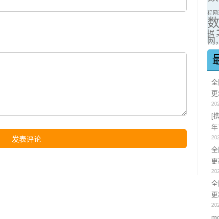
程网
据
网，
全
更
20
[
年
20
全
更
20
全
更
20
m