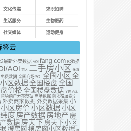
文化传媒
求职招聘
生活服务
生物医药
社交媒体
运动健身
标签云
fang.com
022最新外卖数据
IC数据
AOI
二手房小区
OI/AOI
丽人
休闲
全国小区
全
免费数据
全国商场POI
全国
国小区数据
全国楼盘
楼盘价格
全国楼盘数据
全国酒店
商场商户分布数据
商场数据
商场楼层索引
小
外卖商家数据
外卖数据采集
据
小区房价
小区数据
小区
经纬度
房产数据
房地产
房
房天下
产数据
房天下小区
据
搜房网
搜房网小区数据
携