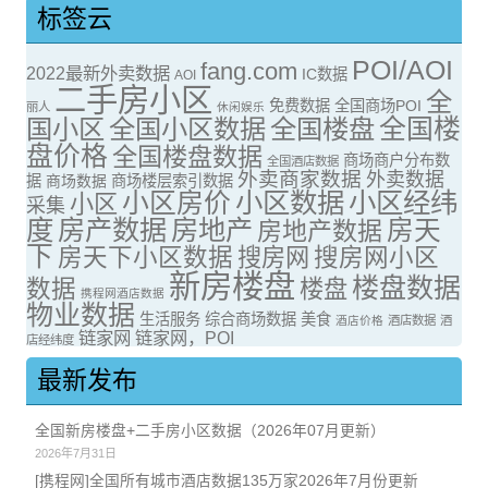
标签云
POI/AOI
fang.com
2022最新外卖数据
IC数据
AOI
二手房小区
全
免费数据
全国商场POI
丽人
休闲娱乐
全国楼
国小区
全国小区数据
全国楼盘
盘价格
全国楼盘数据
商场商户分布数
全国酒店数据
外卖商家数据
外卖数据
据
商场数据
商场楼层索引数据
小区房价
小区数据
小区经纬
小区
采集
度
房产数据
房地产
房天
房地产数据
下
房天下小区数据
搜房网
搜房网小区
新房楼盘
楼盘数据
数据
楼盘
携程网酒店数据
物业数据
生活服务
综合商场数据
美食
酒店价格
酒店数据
酒
链家网
链家网，POI
店经纬度
最新发布
全国新房楼盘+二手房小区数据（2026年07月更新）
2026年7月31日
[携程网]全国所有城市酒店数据135万家2026年7月份更新