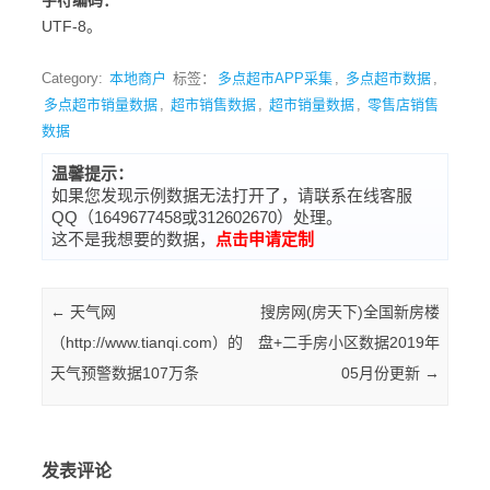
字符编码：
UTF-8。
Category:
本地商户
标签：
多点超市APP采集
,
多点超市数据
,
多点超市销量数据
,
超市销售数据
,
超市销量数据
,
零售店销售
数据
温馨提示：
如果您发现示例数据无法打开了，请联系在线客服
QQ（1649677458或312602670）处理。
这不是我想要的数据，
点击申请定制
Post navigation
←
天气网
搜房网(房天下)全国新房楼
（http://www.tianqi.com）的
盘+二手房小区数据2019年
天气预警数据107万条
05月份更新
→
发表评论