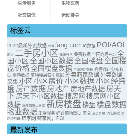
生活服务
生物医药
社交媒体
运动健身
标签云
POI/AOI
fang.com
2022最新外卖数据
IC数据
AOI
二手房小区
全
免费数据
全国商场POI
丽人
休闲娱乐
全国楼
国小区
全国小区数据
全国楼盘
盘价格
全国楼盘数据
商场商户分布数
全国酒店数据
外卖商家数据
外卖数据
据
商场数据
商场楼层索引数据
小区房价
小区数据
小区经纬
小区
采集
度
房产数据
房地产
房天
房地产数据
下
房天下小区数据
搜房网
搜房网小区
新房楼盘
楼盘数据
数据
楼盘
携程网酒店数据
物业数据
生活服务
综合商场数据
美食
酒店价格
酒店数据
酒
链家网
链家网，POI
店经纬度
最新发布