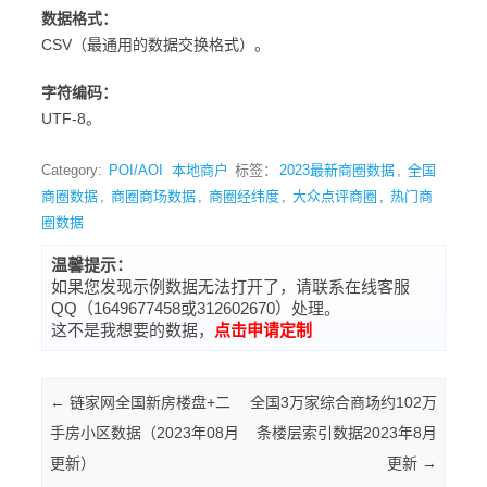
数据格式：
CSV（最通用的数据交换格式）。
字符编码：
UTF-8。
Category:
POI/AOI
本地商户
标签：
2023最新商圈数据
,
全国
商圈数据
,
商圈商场数据
,
商圈经纬度
,
大众点评商圈
,
热门商
圈数据
温馨提示：
如果您发现示例数据无法打开了，请联系在线客服
QQ（1649677458或312602670）处理。
这不是我想要的数据，
点击申请定制
Post navigation
←
链家网全国新房楼盘+二
全国3万家综合商场约102万
手房小区数据（2023年08月
条楼层索引数据2023年8月
更新）
更新
→